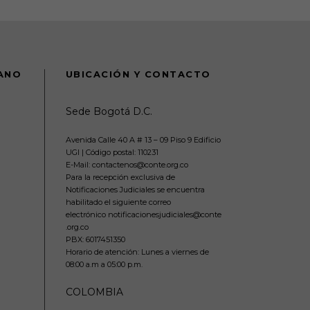
DANO
UBICACIÓN Y CONTACTO
Sede Bogotá D.C.
Avenida Calle 40 A # 13 – 09 Piso 9 Edificio
UGI | Código postal: 110231
E-Mail: contactenos@conte.org.co
Para la recepción exclusiva de
Notificaciones Judiciales se encuentra
habilitado el siguiente correo
electrónico notificacionesjudiciales@conte
.org.co
PBX:
6017451350
Horario de atención: Lunes a viernes de
08:00 a.m a 05:00 p.m.
COLOMBIA