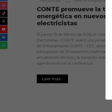
19/02/2026
Galería fotográfica
,
No
CONTE promueve la tra
energética en nuevos 
electricistas
El jueves 19 de febrero de 2026, el Consejo
Electricistas – CONTE realizó una jornada 
de Entrenamiento CONTE – CEC, ubicado e
participación de 30 asistentes, reafirmand
actualización técnica y la transición energ
agenda inició con la conferencia...
Leer más...