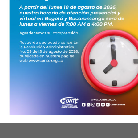
ticias
nsición
técnicos
 Nacional de Técnicos
académica en el Centro
n Bogotá, con la
o su compromiso con la
ética en Colombia. La