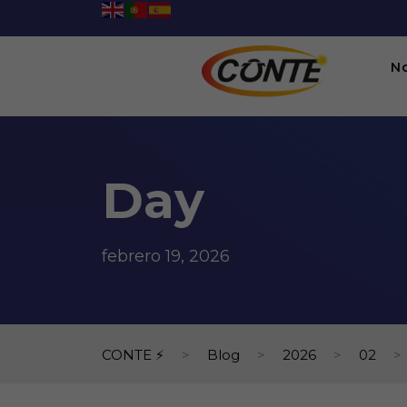
N
Day
febrero 19, 2026
CONTE ⚡
>
Blog
>
2026
>
02
>