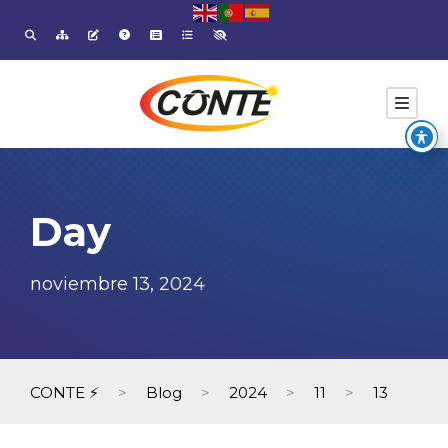
Day
noviembre 13, 2024
CONTE ⚡
>
Blog
>
2024
>
11
>
13