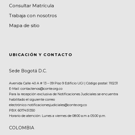
Consultar Matrícula
Trabaja con nosotros
Mapa de sitio
UBICACIÓN Y CONTACTO
Sede Bogotá D.C.
Avenida Calle 40 A # 13 – 09 Piso 9 Edificio UGI | Código postal: 110231
E-Mail: contactenos@conte.org.co
Para la recepción exclusiva de Notificaciones Judiciales se encuentra
habilitado el siguiente correo
electrónico notificacionesjudiciales@conte.org.co
PBX:
6017451350
Horario de atención: Lunes a viernes de 08:00 a.m a 05:00 p.m.
COLOMBIA