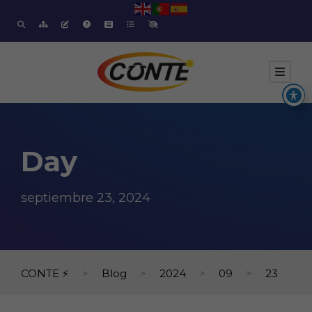
Day
septiembre 23, 2024
CONTE ⚡
>
Blog
>
2024
>
09
>
23