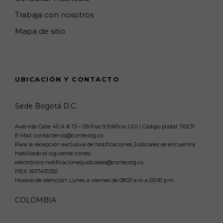
Trabaja con nosotros
Mapa de sitio
UBICACIÓN Y CONTACTO
Sede Bogotá D.C.
Avenida Calle 40 A # 13 – 09 Piso 9 Edificio UGI | Código postal: 110231
E-Mail: contactenos@conte.org.co
Para la recepción exclusiva de Notificaciones Judiciales se encuentra
habilitado el siguiente correo
electrónico notificacionesjudiciales@conte.org.co
PBX:
6017451350
Horario de atención: Lunes a viernes de 08:00 a.m a 05:00 p.m.
COLOMBIA