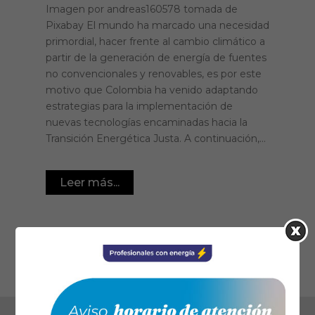
Imagen por andreas160578 tomada de
Pixabay El mundo ha marcado una necesidad
primordial, hacer frente al cambio climático a
partir de la generación de energía de fuentes
no convencionales y renovables, es por este
motivo que Colombia ha venido adaptando
estrategias para la implementación de
nuevas tecnologías encaminadas hacia la
Transición Energética Justa. A continuación,...
Leer más...