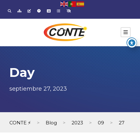
Day
septiembre 27, 2023
CONTE ⚡
>
Blog
>
2023
>
09
>
27