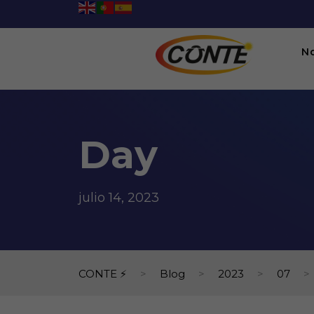
N
Day
julio 14, 2023
CONTE ⚡
>
Blog
>
2023
>
07
>