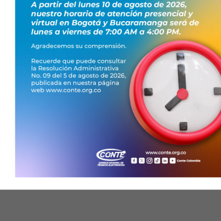
nios
: una alianza
mpresa Topdrive Group y
as han desarrollado una
o de unir esfuerzos para
icos en Colombia. El
arzo, ha creado un