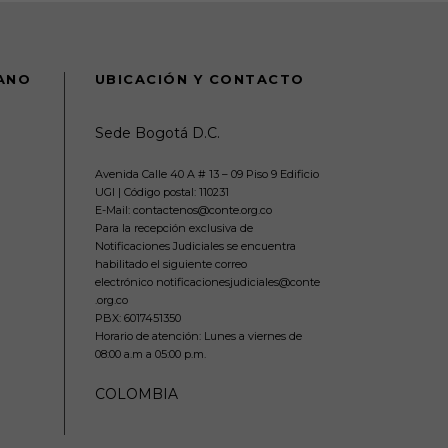
DANO
UBICACIÓN Y CONTACTO
Sede Bogotá D.C.
Avenida Calle 40 A # 13 – 09 Piso 9 Edificio
UGI | Código postal: 110231
E-Mail: contactenos@conte.org.co
Para la recepción exclusiva de
Notificaciones Judiciales se encuentra
habilitado el siguiente correo
electrónico notificacionesjudiciales@conte
.org.co
PBX:
6017451350
Horario de atención: Lunes a viernes de
08:00 a.m a 05:00 p.m.
COLOMBIA