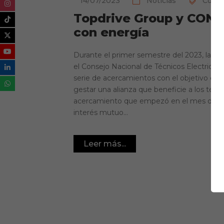
14/07/2023
Noticias
Conve
Topdrive Group y CONTE
con energía
Durante el primer semestre del 2023, la e
el Consejo Nacional de Técnicos Electricist
serie de acercamientos con el objetivo clar
gestar una alianza que beneficie a los técn
acercamiento que empezó en el mes de m
interés mutuo...
Leer más...