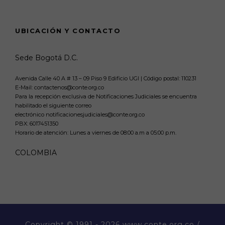
UBICACIÓN Y CONTACTO
Sede Bogotá D.C.
Avenida Calle 40 A # 13 – 09 Piso 9 Edificio UGI | Código postal: 110231
E-Mail: contactenos@conte.org.co
Para la recepción exclusiva de Notificaciones Judiciales se encuentra
habilitado el siguiente correo
electrónico notificacionesjudiciales@conte.org.co
PBX:
6017451350
Horario de atención: Lunes a viernes de 08:00 a.m a 05:00 p.m.
COLOMBIA
Copyright
© 1991 - 2026 www.conte.org.co /