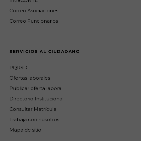
IntraCONTE
o
r
M
I
e
Correo Asociaciones
k
a
a
n
C
Correo Funcionarios
m
p
h
s
a
n
SERVICIOS AL CIUDADANO
n
e
PQRSD
l
Ofertas laborales
Publicar oferta laboral
Directorio Institucional
Consultar Matrícula
Trabaja con nosotros
Mapa de sitio