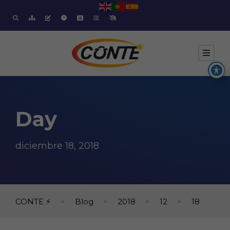
Day
diciembre 18, 2018
CONTE ⚡
>
Blog
>
2018
>
12
>
18