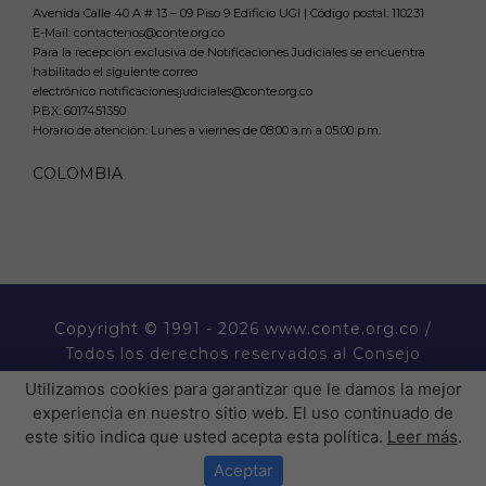
Avenida Calle 40 A # 13 – 09 Piso 9 Edificio UGI | Código postal: 110231
E-Mail: contactenos@conte.org.co
Para la recepción exclusiva de Notificaciones Judiciales se encuentra
habilitado el siguiente correo
electrónico notificacionesjudiciales@conte.org.co
PBX:
6017451350
Horario de atención: Lunes a viernes de 08:00 a.m a 05:00 p.m.
COLOMBIA
Copyright
© 1991 - 2026 www.conte.org.co /
Todos los derechos reservados al Consejo
Nacional de Técnicos Electricistas CONTE.
Utilizamos cookies para garantizar que le damos la mejor
experiencia en nuestro sitio web. El uso continuado de
este sitio indica que usted acepta esta política.
Leer más
.
� �  �� ����� ���  ��
�H��������P�����������
Aceptar