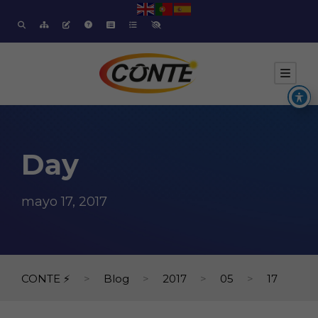
Day
mayo 17, 2017
CONTE ⚡
>
Blog
>
2017
>
05
>
17