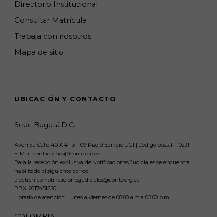
Directorio Institucional
Consultar Matrícula
Trabaja con nosotros
Mapa de sitio
UBICACIÓN Y CONTACTO
Sede Bogotá D.C.
Avenida Calle 40 A # 13 – 09 Piso 9 Edificio UGI | Código postal: 110231
E-Mail: contactenos@conte.org.co
Para la recepción exclusiva de Notificaciones Judiciales se encuentra
habilitado el siguiente correo
electrónico notificacionesjudiciales@conte.org.co
PBX:
6017451350
Horario de atención: Lunes a viernes de 08:00 a.m a 05:00 p.m.
COLOMBIA