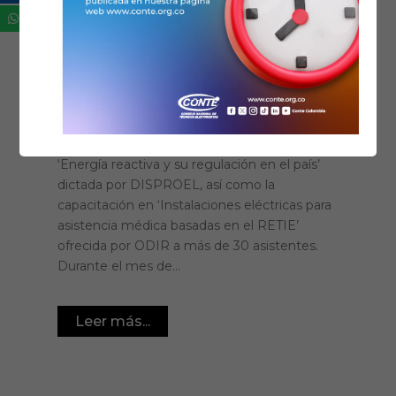
El Comité Seccional
Santander enfatiza en el
ejercicio legal de la
profesión
Se llevó a cabo el 21 de octubre de 2023 en la
ciudad de Barrancabermeja la charla sobre
‘Energía reactiva y su regulación en el país’
dictada por DISPROEL, así como la
capacitación en ‘Instalaciones eléctricas para
asistencia médica basadas en el RETIE’
ofrecida por ODIR a más de 30 asistentes.
Durante el mes de...
Leer más...