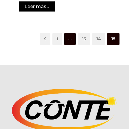
Leer más...
1
…
13
14
15