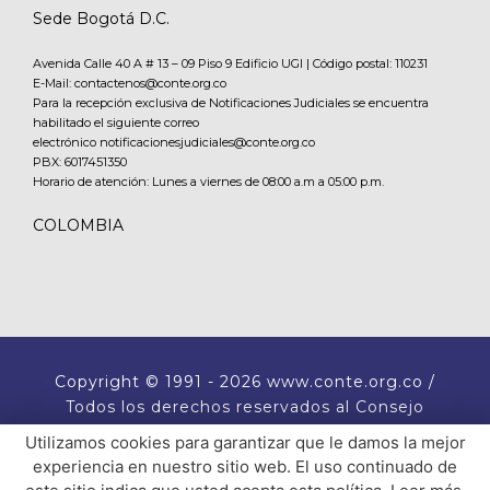
Sede Bogotá D.C.
Avenida Calle 40 A # 13 – 09 Piso 9 Edificio UGI | Código postal: 110231
E-Mail: contactenos@conte.org.co
Para la recepción exclusiva de Notificaciones Judiciales se encuentra
habilitado el siguiente correo
electrónico notificacionesjudiciales@conte.org.co
PBX:
6017451350
Horario de atención: Lunes a viernes de 08:00 a.m a 05:00 p.m.
COLOMBIA
Copyright
© 1991 - 2026 www.conte.org.co /
Todos los derechos reservados al Consejo
Nacional de Técnicos Electricistas CONTE.
Utilizamos cookies para garantizar que le damos la mejor
experiencia en nuestro sitio web. El uso continuado de
� �  �� ����� ���  ��