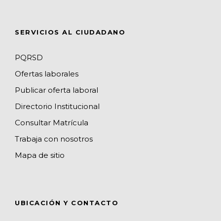
s
a
n
SERVICIOS AL CIUDADANO
n
e
PQRSD
l
Ofertas laborales
Publicar oferta laboral
Directorio Institucional
Consultar Matrícula
Trabaja con nosotros
Mapa de sitio
UBICACIÓN Y CONTACTO