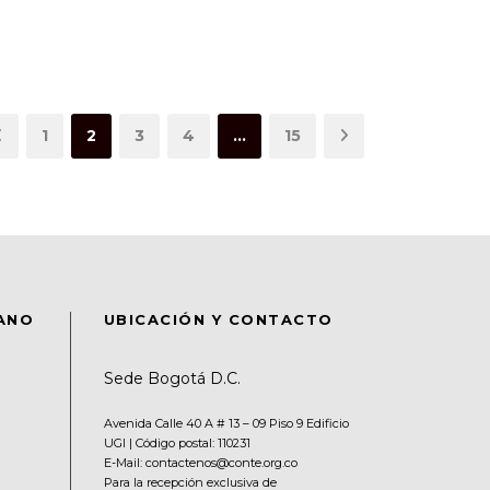
1
2
3
4
…
15
DANO
UBICACIÓN Y CONTACTO
Sede Bogotá D.C.
Avenida Calle 40 A # 13 – 09 Piso 9 Edificio
UGI | Código postal: 110231
E-Mail: contactenos@conte.org.co
Para la recepción exclusiva de