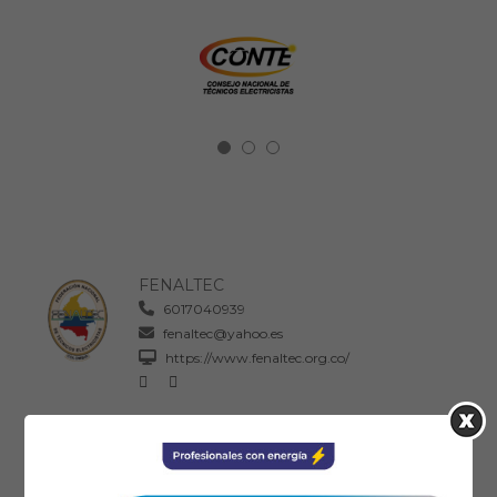
FENALTEC
6017040939
fenaltec@yahoo.es
https://www.fenaltec.org.co/
06:00 PM - 09:00 PM
: Horario
Se ha dispuesto de 3 horas para el evento.
Ical