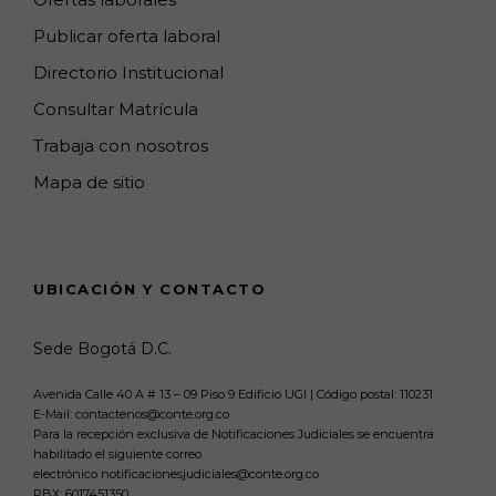
Publicar oferta laboral
Directorio Institucional
Consultar Matrícula
Trabaja con nosotros
Mapa de sitio
UBICACIÓN Y CONTACTO
Sede Bogotá D.C.
Avenida Calle 40 A # 13 – 09 Piso 9 Edificio UGI | Código postal: 110231
E-Mail: contactenos@conte.org.co
Para la recepción exclusiva de Notificaciones Judiciales se encuentra
habilitado el siguiente correo
electrónico notificacionesjudiciales@conte.org.co
PBX:
6017451350