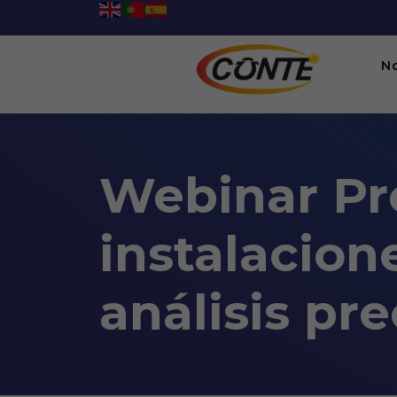
N
Webinar Pr
instalacione
análisis pre
Webinar Presupuesto de obra
06:00PM To 09:00PM -
06/03/2021