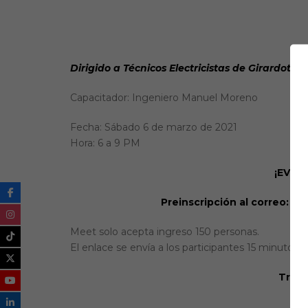
Webinario, Videoconferencia en plataforma
Dirigido a Técnicos Electricistas de Girardot,
Capacitador: Ingeniero Manuel Moreno
Fecha: Sábado 6 de marzo de 2021
Hora: 6 a 9 PM
¡EVEN
Preinscripción al correo: 
Meet solo acepta ingreso 150 personas.
El enlace se envía a los participantes 15 minutos a
Traba