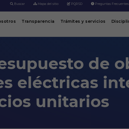
Buscar
Mapa del sitio
PQRSD
Preguntas Frecuentes
osotros
Transparencia
Trámites y servicios
Discipl
esupuesto de o
s eléctricas int
cios unitarios
 instalaciones eléctricas internas, an