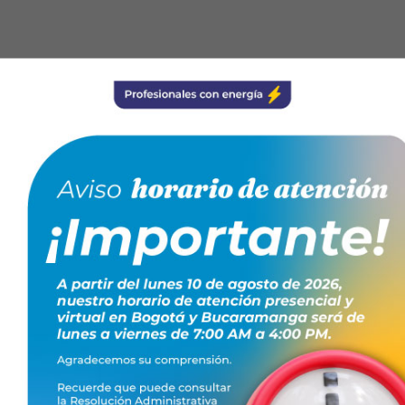
s digitales
 Cundinamarca
TO GRATUITO!
capacitacionesfenaltec@conte.org.co
ntes.
jando juntos: