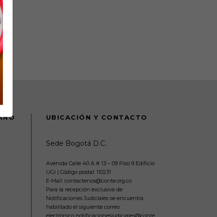
DANO
UBICACIÓN Y CONTACTO
Sede Bogotá D.C.
Avenida Calle 40 A # 13 – 09 Piso 9 Edificio
UGI | Código postal: 110231
E-Mail: contactenos@conte.org.co
Para la recepción exclusiva de
Notificaciones Judiciales se encuentra
habilitado el siguiente correo
electrónico notificacionesjudiciales@conte