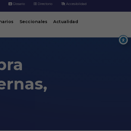
Glosario
Directorio
Accesibilidad
inarios
Seccionales
Actualidad
bra
ernas,
álisis precios unitarios