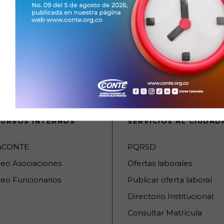
URSOS INTERNOS
SERVICIOS AL CIUDA
raCONTE
PQRSD
reo Asociaciones
Ofertas laborales
eo Funcionarios
Publicar oferta laboral
Directorio Institucional
Consultar Matrícula