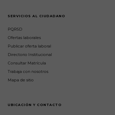
s
a
n
SERVICIOS AL CIUDADANO
n
e
PQRSD
l
Ofertas laborales
Publicar oferta laboral
Directorio Institucional
Consultar Matrícula
Trabaja con nosotros
Mapa de sitio
UBICACIÓN Y CONTACTO