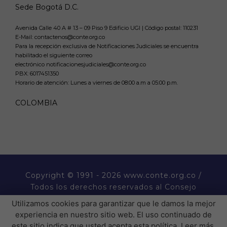
Sede Bogotá D.C.
Avenida Calle 40 A # 13 – 09 Piso 9 Edificio UGI | Código postal: 110231
E-Mail: contactenos@conte.org.co
Para la recepción exclusiva de Notificaciones Judiciales se encuentra
habilitado el siguiente correo
electrónico notificacionesjudiciales@conte.org.co
PBX:
6017451350
Horario de atención: Lunes a viernes de 08:00 a.m a 05:00 p.m.
COLOMBIA
Copyright
© 1991 - 2026 www.conte.org.co /
Todos los derechos reservados al Consejo
Nacional de Técnicos Electricistas CONTE.
Utilizamos cookies para garantizar que le damos la mejor
experiencia en nuestro sitio web. El uso continuado de
� �  �� ����� ���  ��
este sitio indica que usted acepta esta política.
Leer más
.