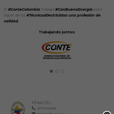
El
#ConteColombia
trabaja
#ConBuenaEnergía
para
hacer de los
#TécnicosElectricistas una profesión de
calidad
.
Trabajando juntos:
FENALTEC
6017040939
fenaltec@yahoo.es