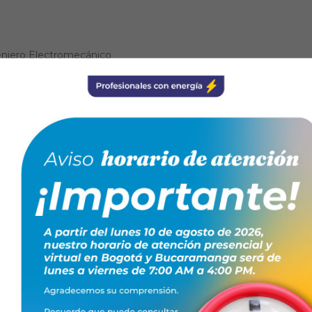
eniero Electromecánico
TO GRATUITO!
RIPCIÓN AQUÍ
 sesión.
a
para hacer de los
#TécnicosElectricistas una profesión
trónico capacitacionesfenaltec@conte.org.co o al
jando juntos: