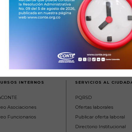
URSOS INTERNOS
SERVICIOS AL CIUDA
raCONTE
PQRSD
reo Asociaciones
Ofertas laborales
eo Funcionarios
Publicar oferta laboral
Directorio Institucional