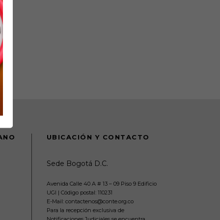
DANO
UBICACIÓN Y CONTACTO
Sede Bogotá D.C.
Avenida Calle 40 A # 13 – 09 Piso 9 Edificio
UGI | Código postal: 110231
E-Mail: contactenos@conte.org.co
Para la recepción exclusiva de
Notificaciones Judiciales se encuentra