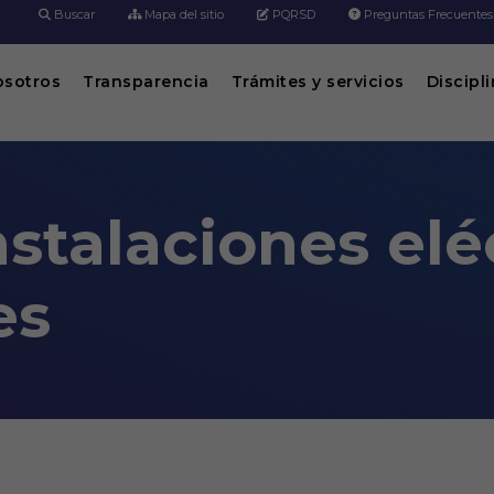
Buscar
Mapa del sitio
PQRSD
Preguntas Frecuentes
osotros
Transparencia
Trámites y servicios
Discipl
stalaciones elé
es
ctricas residenciales
s digitales