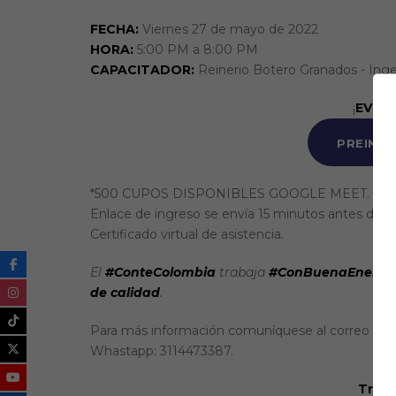
FECHA:
Viernes 27 de mayo de 2022
HORA:
5:00 PM a 8:00 PM
CAPACITADOR:
Reinerio Botero Granados - Ing
¡
EVEN
PREINSC
*500 CUPOS DISPONIBLES GOOGLE MEET.
Enlace de ingreso se envía 15 minutos antes de la
Certificado virtual de asistencia.
El
#ConteColombia
trabaja
#ConBuenaEnergí
de calidad
.
Para más información comuníquese al correo elec
Whastapp: 3114473387.
Traba