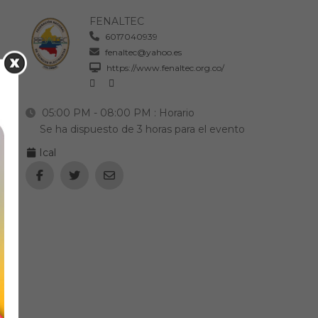
FENALTEC
6017040939
fenaltec@yahoo.es
https://www.fenaltec.org.co/
05:00 PM - 08:00 PM
: Horario
Se ha dispuesto de 3 horas para el evento
Ical