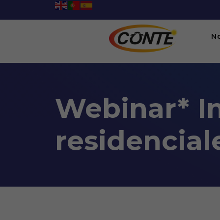
N
Webinar* In
residencial
Webinar* Instalaciones elé
05:00PM To 08:00PM -
27/05/2022
Webinario, Videoconferencia en plataforma