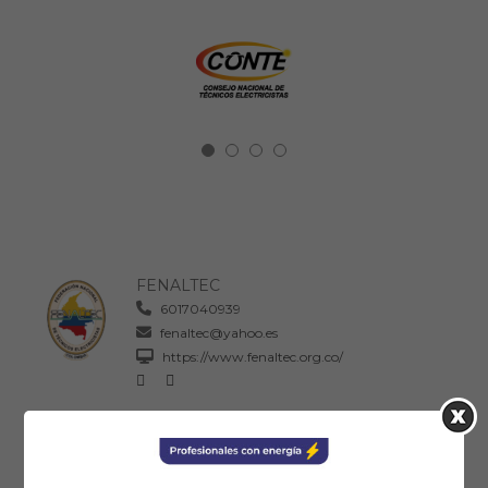
FENALTEC
6017040939
fenaltec@yahoo.es
https://www.fenaltec.org.co/
06:00 PM - 09:00 PM
: Horario
Se ha dispuesto de 3 horas para el evento.
Ical