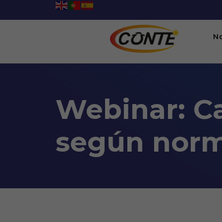
N
Webinar: Ca
según norm
Webinar: Canalizaciones e
06:00PM To 09:00PM -
17/09/2021
Webinario, Videoconferencia en plataforma