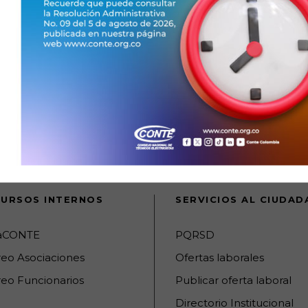
jando juntos:
URSOS INTERNOS
SERVICIOS AL CIUDA
raCONTE
PQRSD
reo Asociaciones
Ofertas laborales
eo Funcionarios
Publicar oferta laboral
Directorio Institucional