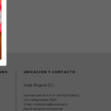
DANO
UBICACIÓN Y CONTACTO
Sede Bogotá D.C.
Avenida Calle 40 A # 13 – 09 Piso 9 Edificio
UGI | Código postal: 110231
E-Mail: contactenos@conte.org.co
Para la recepción exclusiva de