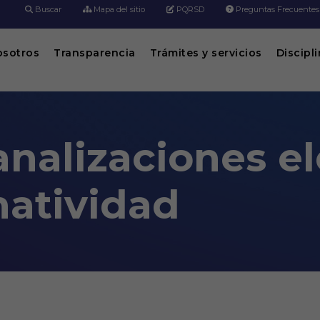
Buscar
Mapa del sitio
PQRSD
Preguntas Frecuentes
osotros
Transparencia
Trámites y servicios
Discipl
nalizaciones el
atividad
léctricas según normatividad
s digitales