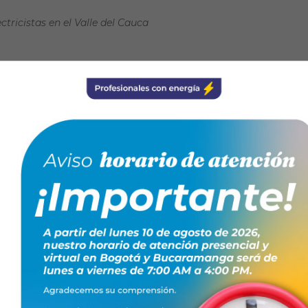
ctricistas en el Valle del Cauca
TO GRATUITO!
acitacionesfenaltec@conte.org.co o al whatsapp:
245522770
ntes.
enaEnergía
para hacer de los
ón de calidad
.