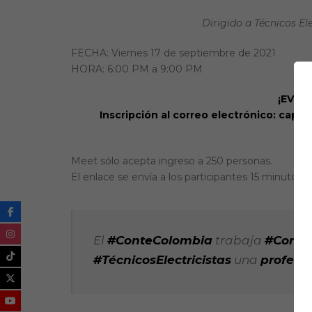
Dirigido a Técnicos Ele
FECHA: Viernes 17 de septiembre de 2021
HORA: 6:00 PM a 9:00 PM
¡EVEN
Inscripción al correo electrónico: cap
3
Meet sólo acepta ingreso a 250 personas.
El enlace se envía a los participantes 15 minutos a
El
#ConteColombia
trabaja
#ConBu
#TécnicosElectricistas
una
profesi