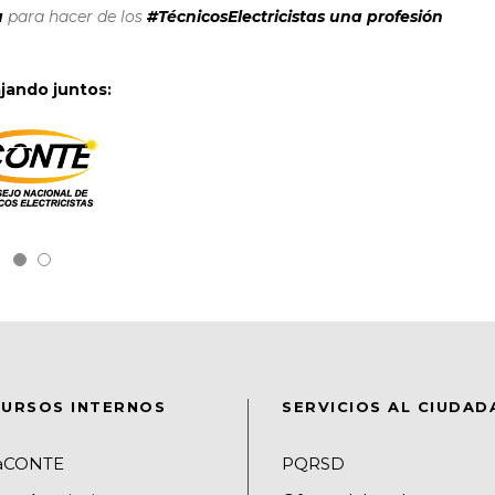
a
para hacer de los
#TécnicosElectricistas una profesión
jando juntos:
URSOS INTERNOS
SERVICIOS AL CIUDA
raCONTE
PQRSD