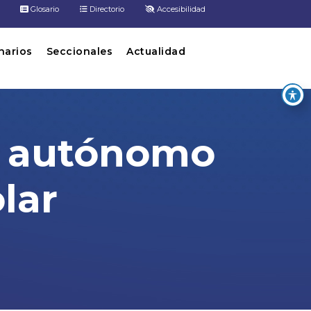
Glosario
Directorio
Accesibilidad
inarios
Seccionales
Actualidad
t autónomo
lar
lar fotovoltaica