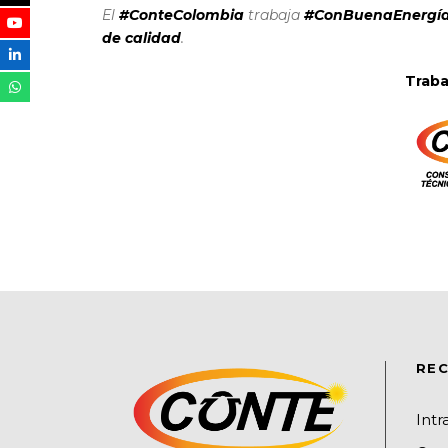
El
#ConteColombia
trabaja
#ConBuenaEnergí
de calidad
.
Traba
REC
Int