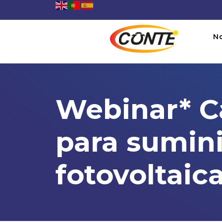
N
Webinar* C
para sumini
fotovoltaic
Webinar* Cálculo de un kit
07:00PM To 09:00PM -
31/05/2022