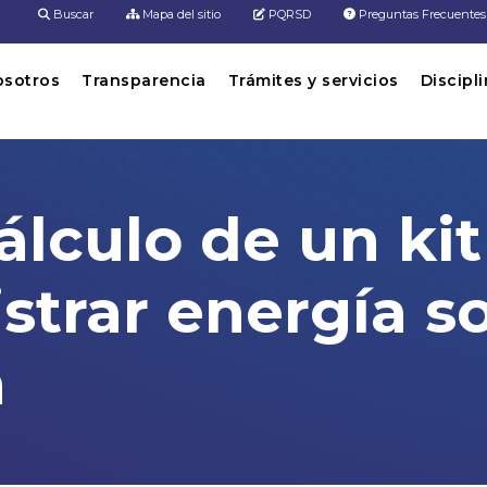
Buscar
Mapa del sitio
PQRSD
Preguntas Frecuentes
osotros
Transparencia
Trámites y servicios
Discipl
álculo de un ki
strar energía so
a
 autónomo para suministrar energía so