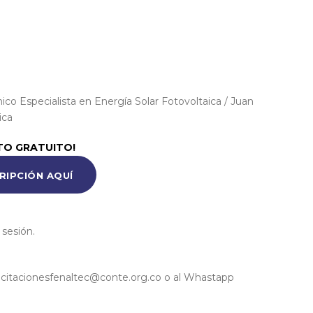
s digitales
nico Especialista en Energía Solar Fotovoltaica / Juan
ica
TO GRATUITO!
RIPCIÓN AQUÍ
 sesión.
acitacionesfenaltec@conte.org.co o al Whastapp