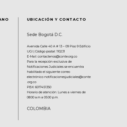
DANO
UBICACIÓN Y CONTACTO
Sede Bogotá D.C.
Avenida Calle 40 A # 13 – 09 Piso 9 Edificio
UGI | Código postal: 110231
E-Mail: contactenos@conte.org.co
Para la recepción exclusiva de
Notificaciones Judiciales se encuentra
habilitado el siguiente correo
electrónico notificacionesjudiciales@conte
.org.co
PBX:
6017451350
Horario de atención: Lunes a viernes de
08:00 a.m a 05:00 p.m.
COLOMBIA