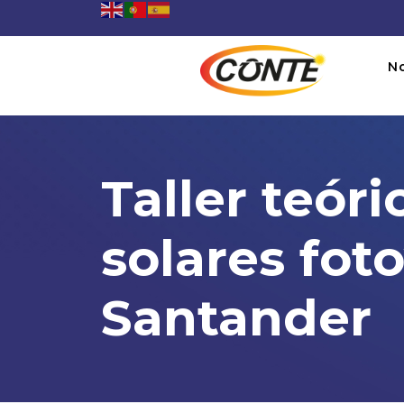
N
Taller teór
solares fot
Santander
Taller teórico-práctico: Si
07:30AM To 05:00PM -
06/04/2024