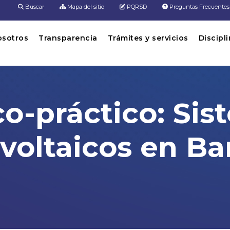
Buscar
Mapa del sitio
PQRSD
Preguntas Frecuentes
osotros
Transparencia
Trámites y servicios
Discipl
ico-práctico: Si
ovoltaicos en Ba
stemas solares fotovoltaicos en Barich