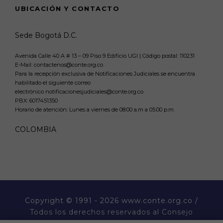
UBICACIÓN Y CONTACTO
Sede Bogotá D.C.
Avenida Calle 40 A # 13 – 09 Piso 9 Edificio UGI | Código postal: 110231
E-Mail: contactenos@conte.org.co
Para la recepción exclusiva de Notificaciones Judiciales se encuentra
habilitado el siguiente correo
electrónico notificacionesjudiciales@conte.org.co
PBX:
6017451350
Horario de atención: Lunes a viernes de 08:00 a.m a 05:00 p.m.
COLOMBIA
Copyright
© 1991 - 2026 www.conte.org.co /
Todos los derechos reservados al Consejo