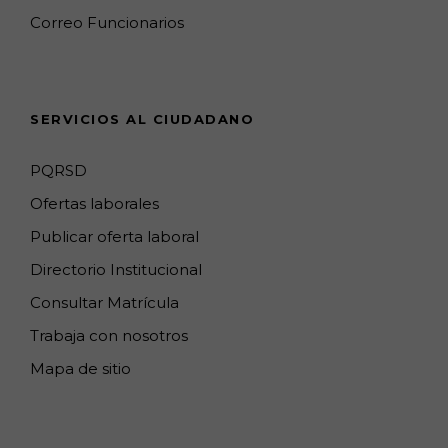
k
a
a
n
C
Correo Funcionarios
m
p
h
s
a
n
SERVICIOS AL CIUDADANO
n
e
PQRSD
l
Ofertas laborales
Publicar oferta laboral
Directorio Institucional
Consultar Matrícula
Trabaja con nosotros
Mapa de sitio