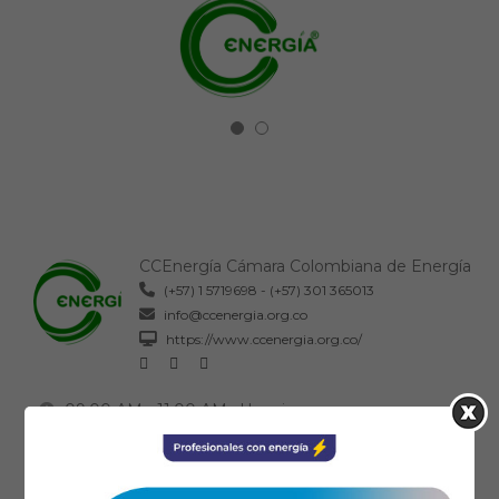
CCEnergía Cámara Colombiana de Energía
(+57) 1 5719698 - (+57) 301 365013
info@ccenergia.org.co
https://www.ccenergia.org.co/
09:00 AM - 11:00 AM
: Horario
Se ha dispuesto de 2 horas para el evento.
Ical