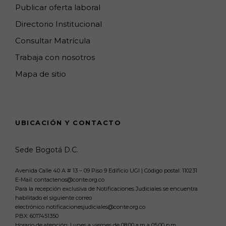
Publicar oferta laboral
Directorio Institucional
Consultar Matrícula
Trabaja con nosotros
Mapa de sitio
UBICACIÓN Y CONTACTO
Sede Bogotá D.C.
Avenida Calle 40 A # 13 – 09 Piso 9 Edificio UGI | Código postal: 110231
E-Mail: contactenos@conte.org.co
Para la recepción exclusiva de Notificaciones Judiciales se encuentra
habilitado el siguiente correo
electrónico notificacionesjudiciales@conte.org.co
PBX:
6017451350
Horario de atención: Lunes a viernes de 08:00 a.m a 05:00 p.m.