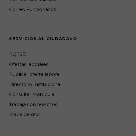
k
a
a
n
C
Correo Funcionarios
m
p
h
s
a
n
SERVICIOS AL CIUDADANO
n
e
PQRSD
l
Ofertas laborales
Publicar oferta laboral
Directorio Institucional
Consultar Matrícula
Trabaja con nosotros
Mapa de sitio