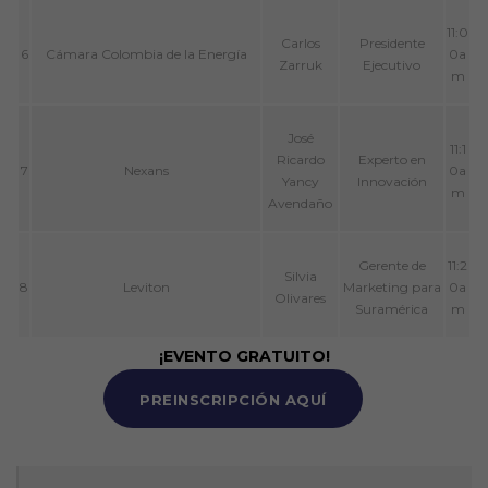
11:0
Carlos
Presidente
6
Cámara Colombia de la Energía
0a
Zarruk
Ejecutivo
m
José
11:1
Ricardo
Experto en
7
Nexans
0a
Yancy
Innovación
m
Avendaño
Gerente de
11:2
Silvia
8
Leviton
Marketing para
0a
Olivares
Suramérica
m
¡EVENTO GRATUITO!
PREINSCRIPCIÓN AQUÍ