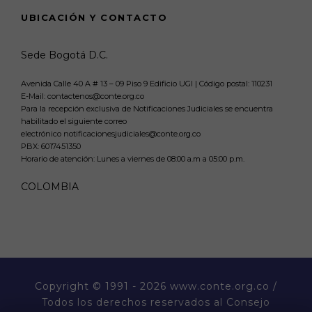
UBICACIÓN Y CONTACTO
Sede Bogotá D.C.
Avenida Calle 40 A # 13 – 09 Piso 9 Edificio UGI | Código postal: 110231
E-Mail: contactenos@conte.org.co
Para la recepción exclusiva de Notificaciones Judiciales se encuentra
habilitado el siguiente correo
electrónico notificacionesjudiciales@conte.org.co
PBX:
6017451350
Horario de atención: Lunes a viernes de 08:00 a.m a 05:00 p.m.
COLOMBIA
Copyright
© 1991 - 2026 www.conte.org.co /
Todos los derechos reservados al Consejo