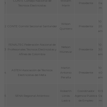
CONTE Consejo Nacional de
William
1
Presidente
0a
Técnicos Electricistas
Marín
m
10:
Wilson
2
CONTE Comité Seccional Santander
Presidente
20
Quintero
am
FENALTEC Federación Nacional de
10:
Nelson
3
Profesionales Técnicos Electricistas y
Presidente
30
Múnevar
Afines de Colombia
am
Martín
10:
ASTEM Asociación de Técnicos
4
Antonio
Presidente
40
Electricistas del Meta
Peralta
am
Roberth
Coordinador
10:5
5
SENA Regional Atlántico
Llinás
Agencia Pública
0a
Lastra
de Empleo
m