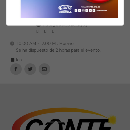
CONTE Consejo Nacional de Técnicos
Electricistas
(57) 6017451350
contactenos@conte.org.co
https://www.conte.org.co/
10:00 AM - 12:00 M
: Horario
Se ha dispuesto de 2 horas para el evento.
Ical