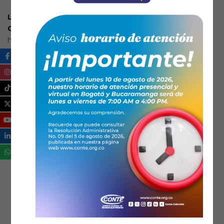
LINK AGENDA CHARLAS TECNICAS EXPOSOLAR
COLOMBIA 2021:
https://feriaexposolar.com/wp-
content/uploads/2021/10/
Agenda-Charlas-tecnicas-1.pdf
ExpoSolar Colombia
+57 3008654136
info@feriaexposolar.com
https://feriaexposolar.com/
CONTE Consejo Nacional de Técnicos
Electricistas
(57) 6017451350
contactenos@conte.org.co
https://www.conte.org.co/