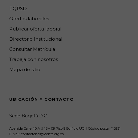
e
PQRSD
l
Ofertas laborales
Publicar oferta laboral
Directorio Institucional
Consultar Matrícula
Trabaja con nosotros
Mapa de sitio
UBICACIÓN Y CONTACTO
Sede Bogotá D.C.
Avenida Calle 40 A # 13 – 09 Piso 9 Edificio UGI | Código postal: 110231
E-Mail: contactenos@conte.org.co