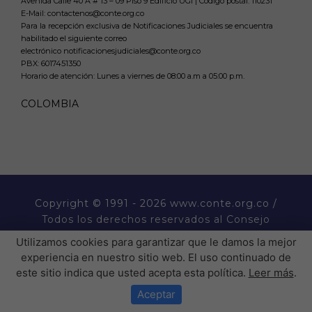
Avenida Calle 40 A # 13 – 09 Piso 9 Edificio UGI | Código postal: 110231
E-Mail: contactenos@conte.org.co
Para la recepción exclusiva de Notificaciones Judiciales se encuentra
habilitado el siguiente correo
electrónico notificacionesjudiciales@conte.org.co
PBX:
6017451350
Horario de atención: Lunes a viernes de 08:00 a.m a 05:00 p.m.
COLOMBIA
Copyright
© 1991 - 2026 www.conte.org.co /
Todos los derechos reservados al Consejo
Nacional de Técnicos Electricistas CONTE.
Utilizamos cookies para garantizar que le damos la mejor
experiencia en nuestro sitio web. El uso continuado de
� �  �� ����� ���  ��
este sitio indica que usted acepta esta política.
Leer más
.
�H��������P�����������
Aceptar
���������P��� �