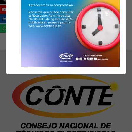
320 643 11 17
astenar@conteasociaciones.org.co
www.astenar.org
Ical