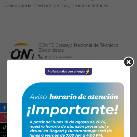
usados ara la medición de magnitudes eléctricas.
CONTE Consejo Nacional de Técnicos
Electricistas
(57) 6017451350
contactenos@conte.org.co
https://www.conte.org.co/
FENALTEC
6017040939
fenaltec@yahoo.es
https://www.fenaltec.org.co/
ASTENAR Asociación de Técnicos
Electricistas de Nariño