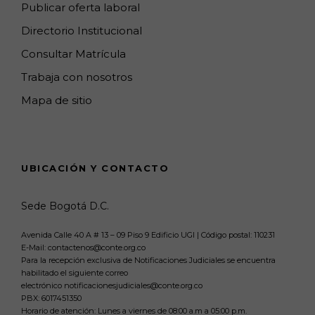
Publicar oferta laboral
Directorio Institucional
Consultar Matrícula
Trabaja con nosotros
Mapa de sitio
UBICACIÓN Y CONTACTO
Sede Bogotá D.C.
Avenida Calle 40 A # 13 – 09 Piso 9 Edificio UGI | Código postal: 110231
E-Mail: contactenos@conte.org.co
Para la recepción exclusiva de Notificaciones Judiciales se encuentra
habilitado el siguiente correo
electrónico notificacionesjudiciales@conte.org.co
PBX:
6017451350
Horario de atención: Lunes a viernes de 08:00 a.m a 05:00 p.m.