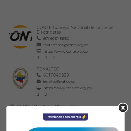
CONTE Consejo Nacional de Técnicos
Electricistas
(57) 6017451350
contactenos@conte.org.co
https://www.conte.org.co/
FENALTEC
6017040939
fenaltec@yahoo.es
https://www.fenaltec.org.co/
06:00 PM - 09:00 PM
: Horario
Se ha dispuesto de 3 horas para el evento.
Ical