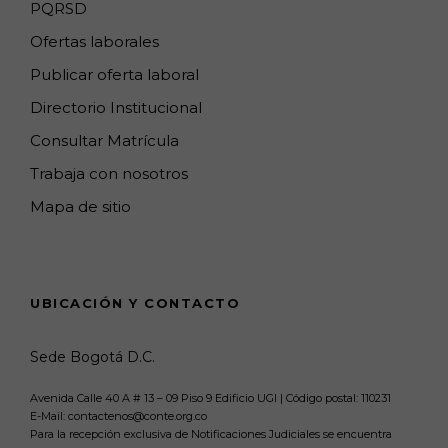
PQRSD
l
Ofertas laborales
Publicar oferta laboral
Directorio Institucional
Consultar Matrícula
Trabaja con nosotros
Mapa de sitio
UBICACIÓN Y CONTACTO
Sede Bogotá D.C.
Avenida Calle 40 A # 13 – 09 Piso 9 Edificio UGI | Código postal: 110231
E-Mail: contactenos@conte.org.co
Para la recepción exclusiva de Notificaciones Judiciales se encuentra