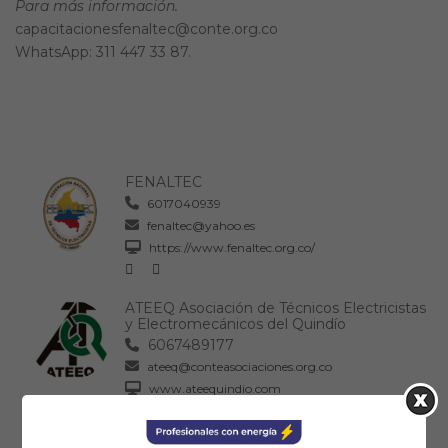
Para más información.
capacitacionesfenaltec@conte.org.co
WhatsApp: 311 447 33 87.
FENALTEC
6017040939
fenaltec@yahoo.es
https://www.fenaltec.org.co/
ATEEQ Asociación de Técnicos Electricistas
y Electromecánicos del Quindío
6067489177
ateeq@conteasociaciones.org.co
www.ateequindio.com
06:00 PM - 09:00 PM
: Horario