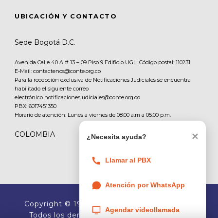
UBICACIÓN Y CONTACTO
Sede Bogotá D.C.
Avenida Calle 40 A # 13 – 09 Piso 9 Edificio UGI | Código postal: 110231
E-Mail: contactenos@conte.org.co
Para la recepción exclusiva de Notificaciones Judiciales se encuentra
habilitado el siguiente correo
electrónico notificacionesjudiciales@conte.org.co
PBX:
6017451350
Horario de atención: Lunes a viernes de 08:00 a.m a 05:00 p.m.
COLOMBIA
✕
¿Necesita ayuda?
Llamar al PBX
Atención por WhatsApp
Copyright
© 1991 - 2026 www.conte.org.co /
Agendar videollamada
Todos los derechos reservados al Consejo