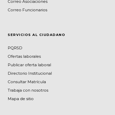
Correo Asociaciones
k
a
a
n
C
Correo Funcionarios
m
p
h
s
a
n
SERVICIOS AL CIUDADANO
n
e
PQRSD
l
Ofertas laborales
Publicar oferta laboral
Directorio Institucional
Consultar Matrícula
Trabaja con nosotros
Mapa de sitio