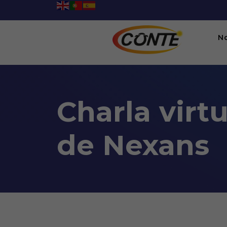
N
Charla virt
de Nexans
Charla virtual: Educables
06:00PM To 08:00PM -
25/07/2024
Webinario, Videoconferencia en plataforma