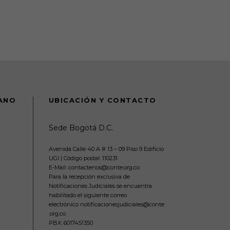
DANO
UBICACIÓN Y CONTACTO
Sede Bogotá D.C.
Avenida Calle 40 A # 13 – 09 Piso 9 Edificio
UGI | Código postal: 110231
E-Mail: contactenos@conte.org.co
Para la recepción exclusiva de
Notificaciones Judiciales se encuentra
habilitado el siguiente correo
electrónico notificacionesjudiciales@conte
.org.co
PBX:
6017451350