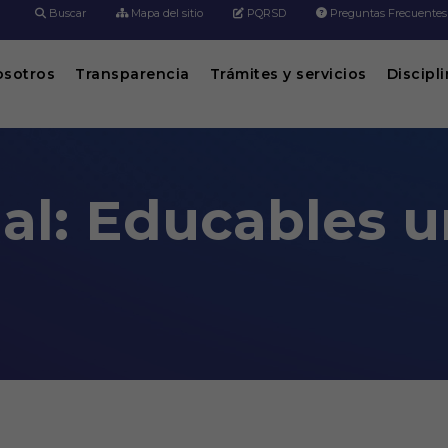
Buscar
Mapa del sitio
PQRSD
Preguntas Frecuentes
osotros
Transparencia
Trámites y servicios
Discipl
ual: Educables 
 un programa de Nexans
s digitales