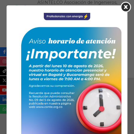
ASINTELCO Asociación de Ingenieros,
Tecnólogos y Técnicos Electricistas de
Colombia
3122787832 – 3187958637
asintelco@conteasociaciones.org.co
06:00 PM - 09:00 PM
: Horario
Se ha dispuesto de 3 horas para el evento.
Ical