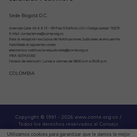
Sede Bogotá D.C.
Avenida Calle 40 A # 13 – 09 Piso 9 Edificio UGI | Código postal: 110231
E-Mail: contactenos@conte.org.co
Para la recepción exclusiva de Notificaciones Judiciales se encuentra
habilitado el siguiente correo
electrónico notificacionesjudiciales@conte.org.co
PBX:
6017451350
Horario de atención: Lunes a viernes de 08:00 a.m a 05:00 p.m.
COLOMBIA
Copyright
© 1991 - 2026 www.conte.org.co /
Todos los derechos reservados al Consejo
Nacional de Técnicos Electricistas CONTE.
Utilizamos cookies para garantizar que le damos la mejor