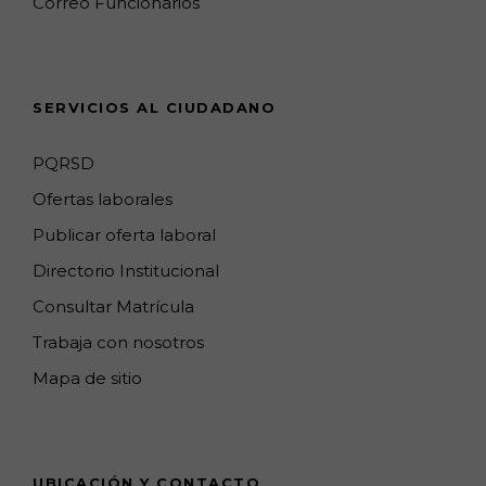
Correo Funcionarios
m
p
h
s
a
n
SERVICIOS AL CIUDADANO
n
e
PQRSD
l
Ofertas laborales
Publicar oferta laboral
Directorio Institucional
Consultar Matrícula
Trabaja con nosotros
Mapa de sitio
UBICACIÓN Y CONTACTO