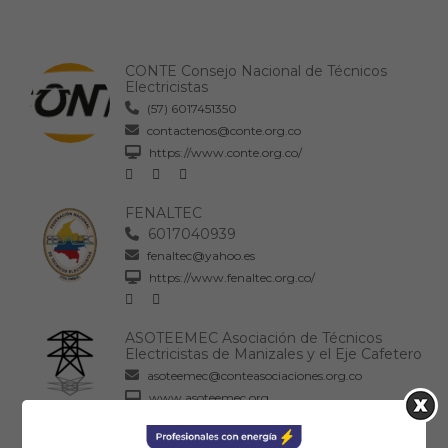
CONTE Consejo Nacional de Técnicos
Electricistas
(57) 6017451350
contactenos@conte.org.co
https://www.conte.org.co/
FENALTEC
6017040939
fenaltec@yahoo.es
https://www.fenaltec.org.co/
ASOTEEMEC Asociación de Técnicos
Electricistas de Manizales y el Eje Cafetero
asoteemec@conteasociaciones.org.co
www.asoteemec.org
06:00 PM - 09:00 PM
: Horario