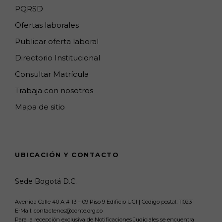
PQRSD
l
Ofertas laborales
Publicar oferta laboral
Directorio Institucional
Consultar Matrícula
Trabaja con nosotros
Mapa de sitio
UBICACIÓN Y CONTACTO
Sede Bogotá D.C.
Avenida Calle 40 A # 13 – 09 Piso 9 Edificio UGI | Código postal: 110231
E-Mail: contactenos@conte.org.co
Para la recepción exclusiva de Notificaciones Judiciales se encuentra