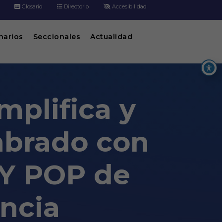
Glosario
Directorio
Accesibilidad
inarios
Seccionales
Actualidad
mplifica y
ambrado con
AY POP de
encia