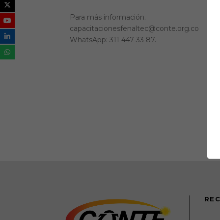
Para más información.
capacitacionesfenaltec@conte.org.co
WhatsApp: 311 447 33 87.
REC