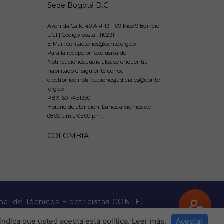
Sede Bogotá D.C.
Avenida Calle 40 A # 13 – 09 Piso 9 Edificio
UGI | Código postal: 110231
E-Mail: contactenos@conte.org.co
Para la recepción exclusiva de
Notificaciones Judiciales se encuentra
habilitado el siguiente correo
electrónico notificacionesjudiciales@conte
.org.co
PBX:
6017451350
Horario de atención: Lunes a viernes de
08:00 a.m a 05:00 p.m.
COLOMBIA
nal de Técnicos Electricistas CONTE.
indica que usted acepta esta política.
Leer más
.
Aceptar