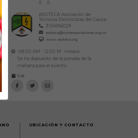
ASOTECA Asociación de
Técnicos Electricistas del Cauca
3124596029
asoteca@conteasociaciones.org.co
www.asoteca.org
08:00 AM - 12:00 M
: Horario
Se ha dispuesto de la jornada de la
mañana para el evento.
Ical
DANO
UBICACIÓN Y CONTACTO