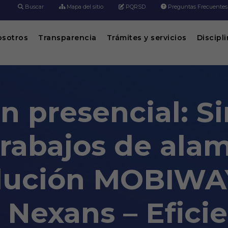
Buscar
Mapa del sitio
PQRSD
Preguntas Frecuentes
osotros
Transparencia
Trámites y servicios
Discipl
n presencial: Si
 trabajos de al
olución MOBIW
 Nexans – Efici