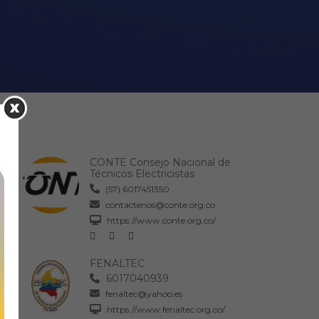
mbrado con la nueva
rgética en Popayán
CONTE Consejo Nacional de
Técnicos Electricistas
(57) 6017451350
contactenos@conte.org.co
https://www.conte.org.co/
FENALTEC
6017040939
fenaltec@yahoo.es
https://www.fenaltec.org.co/