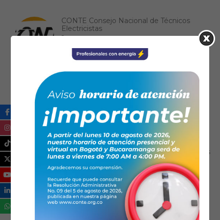
CONTE Consejo Nacional de Técnicos
Electricistas
(57) 6017451350
contactenos@conte.org.co
https://www.conte.org.co/
FENALTEC
6017040939
fenaltec@yahoo.es
https://www.fenaltec.org.co/
ASOPROTECH Asociación de Profesionales
Técnicos Electricistas y Afines de
Chiquinquirá, Ricaurte y Occidente de
Boyacá
6087260924
asoprotech@conteasociaciones.org.co
www.asoprotech.org