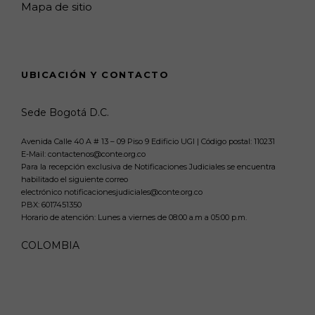
Mapa de sitio
UBICACIÓN Y CONTACTO
Sede Bogotá D.C.
Avenida Calle 40 A # 13 – 09 Piso 9 Edificio UGI | Código postal: 110231
E-Mail: contactenos@conte.org.co
Para la recepción exclusiva de Notificaciones Judiciales se encuentra
habilitado el siguiente correo
electrónico notificacionesjudiciales@conte.org.co
PBX:
6017451350
Horario de atención: Lunes a viernes de 08:00 a.m a 05:00 p.m.
COLOMBIA