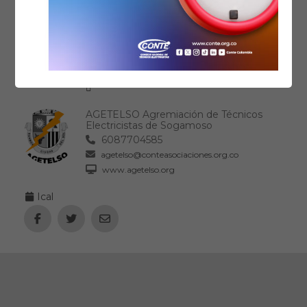
ASOPROTELBO Asociación de
Profesionales de Técnicos Electricistas de
Boyacá
3104853571
asoprotelbo@conteasociaciones.org.co
www.asoprotelbo.org
AGETELSO Agremiación de Técnicos
Electricistas de Sogamoso
6087704585
agetelso@conteasociaciones.org.co
www.agetelso.org
Ical