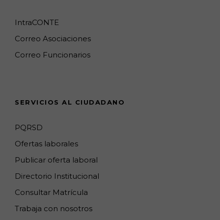
b
a
o
l
e
u
o
g
k
e
d
b
IntraCONTE
o
r
M
I
e
Correo Asociaciones
k
a
a
n
C
Correo Funcionarios
m
p
h
s
a
n
SERVICIOS AL CIUDADANO
n
e
PQRSD
l
Ofertas laborales
Publicar oferta laboral
Directorio Institucional
Consultar Matrícula
Trabaja con nosotros