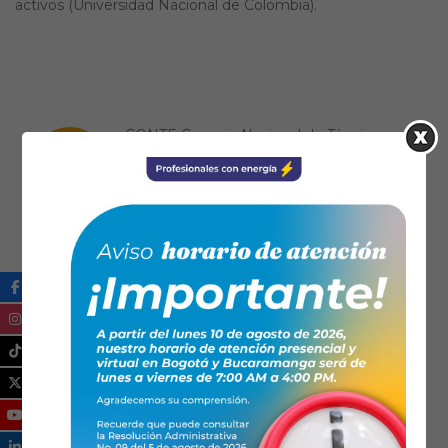
activos (Universidad Nacional de Colombia).
CONTE Consejo Nacional de Técnicos
Electricistas
(57) 6017451350
contactenos@conte.org.co
https://www.conte.org.co/
FENALTEC
6017040939
fenaltec@yahoo.es
https://www.fenaltec.org.co/
Ical