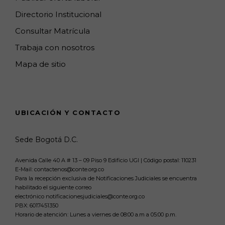
Directorio Institucional
Consultar Matrícula
Trabaja con nosotros
Mapa de sitio
UBICACIÓN Y CONTACTO
Sede Bogotá D.C.
Avenida Calle 40 A # 13 – 09 Piso 9 Edificio UGI | Código postal: 110231
E-Mail: contactenos@conte.org.co
Para la recepción exclusiva de Notificaciones Judiciales se encuentra
habilitado el siguiente correo
electrónico notificacionesjudiciales@conte.org.co
PBX:
6017451350
Horario de atención: Lunes a viernes de 08:00 a.m a 05:00 p.m.