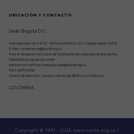
UBICACIÓN Y CONTACTO
Sede Bogotá D.C.
Avenida Calle 40 A # 13 – 09 Piso 9 Edificio UGI | Código postal: 110231
E-Mail: contactenos@conte.org.co
Para la recepción exclusiva de Notificaciones Judiciales se encuentra
habilitado el siguiente correo
electrónico notificacionesjudiciales@conte.org.co
PBX:
6017451350
Horario de atención: Lunes a viernes de 08:00 a.m a 05:00 p.m.
COLOMBIA
Copyright
© 1991 - 2026 www.conte.org.co /