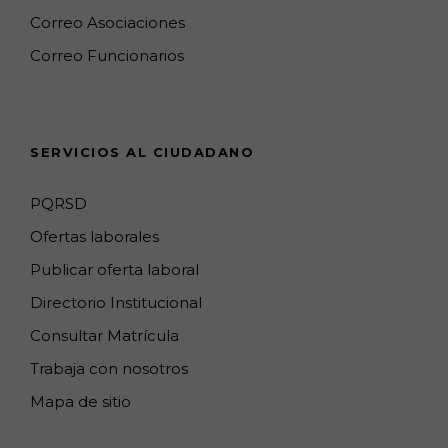
o
r
M
I
e
Correo Asociaciones
k
a
a
n
C
Correo Funcionarios
m
p
h
s
a
n
SERVICIOS AL CIUDADANO
n
e
PQRSD
l
Ofertas laborales
Publicar oferta laboral
Directorio Institucional
Consultar Matrícula
Trabaja con nosotros
Mapa de sitio