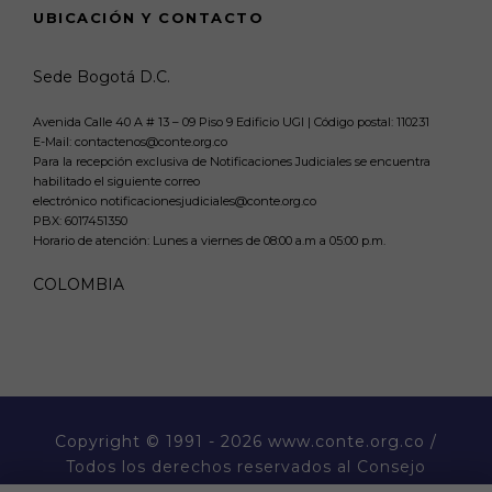
UBICACIÓN Y CONTACTO
Sede Bogotá D.C.
Avenida Calle 40 A # 13 – 09 Piso 9 Edificio UGI | Código postal: 110231
E-Mail: contactenos@conte.org.co
Para la recepción exclusiva de Notificaciones Judiciales se encuentra
habilitado el siguiente correo
electrónico notificacionesjudiciales@conte.org.co
PBX:
6017451350
Horario de atención: Lunes a viernes de 08:00 a.m a 05:00 p.m.
COLOMBIA
Copyright
© 1991 - 2026 www.conte.org.co /
Todos los derechos reservados al Consejo