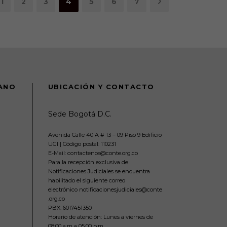
1
2
3
4
5
6
7
DANO
UBICACIÓN Y CONTACTO
Sede Bogotá D.C.
Avenida Calle 40 A # 13 – 09 Piso 9 Edificio
UGI | Código postal: 110231
E-Mail: contactenos@conte.org.co
Para la recepción exclusiva de
Notificaciones Judiciales se encuentra
habilitado el siguiente correo
electrónico notificacionesjudiciales@conte
.org.co
PBX:
6017451350
Horario de atención: Lunes a viernes de
08:00 a.m a 05:00 p.m.