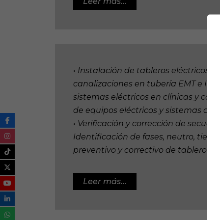
Leer más...
• Instalación de tableros eléctricos. 
canalizaciones en tubería EMT e IMC.
sistemas eléctricos en clínicas y con
de equipos eléctricos y sistemas de 
• Verificación y corrección de secuenc
Identificación de fases, neutro, tierr
preventivo y correctivo de tableros...
Leer más...