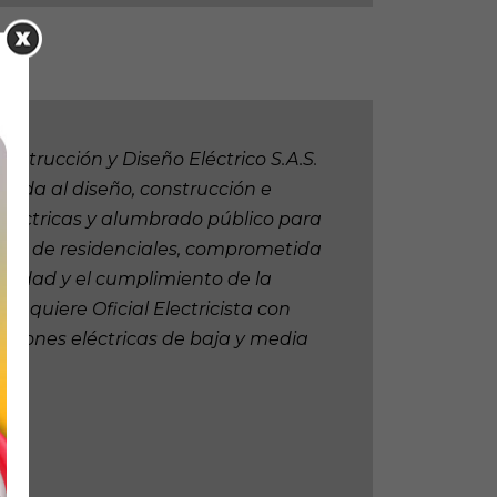
strucción y Diseño Eléctrico S.A.S.
ada al diseño, construcción e
 eléctricas y alumbrado público para
os y de residenciales, comprometida
guridad y el cumplimiento de la
 requiere Oficial Electricista con
aciones eléctricas de baja y media