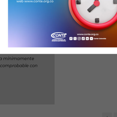
multidisciplinario
al. Somos el aliado
eguridad, circuitos
cableado estructurado
tricista, con
ida mínimamente
a comprobable con