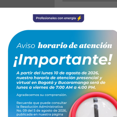
• Montaje de
INCODE Ingeniería Con
 • Instalación de
es una empresa dedic
dominios. • Conexión
instalación de redes
potencia. • Mediciones
proyectos urbanístic
ias de fases. •
con la calidad, la se
a. • Mantenimiento
normativa vigente. Se
experiencia en instal
tensión,...
Leer más...