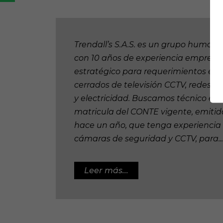
Trendall’s S.A.S. es un grupo humano 
con 10 años de experiencia empresari
estratégico para requerimientos en s
cerrados de televisión CCTV, redes, 
y electricidad. Buscamos técnico elec
matricula del CONTE vigente, emit
hace un año, que tenga experienci
cámaras de seguridad y CCTV, para...
Leer más...