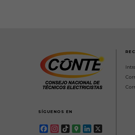
REC
Int
Cor
Corr
SÍGUENOS EN
F
I
T
G
L
X