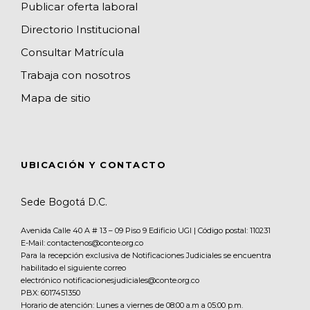
Publicar oferta laboral
Directorio Institucional
Consultar Matrícula
Trabaja con nosotros
Mapa de sitio
UBICACIÓN Y CONTACTO
Sede Bogotá D.C.
Avenida Calle 40 A # 13 – 09 Piso 9 Edificio UGI | Código postal: 110231
E-Mail: contactenos@conte.org.co
Para la recepción exclusiva de Notificaciones Judiciales se encuentra
habilitado el siguiente correo
electrónico notificacionesjudiciales@conte.org.co
PBX:
6017451350
Horario de atención: Lunes a viernes de 08:00 a.m a 05:00 p.m.