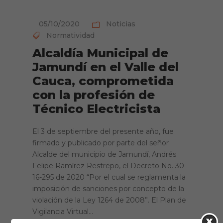
05/10/2020
Noticias
Normatividad
Alcaldía Municipal de
Jamundí en el Valle del
Cauca, comprometida
con la profesión de
Técnico Electricista
El 3 de septiembre del presente año, fue
firmado y publicado por parte del señor
Alcalde del municipio de Jamundí, Andrés
Felipe Ramírez Restrepo, el Decreto No. 30-
16-295 de 2020 “Por el cual se reglamenta la
imposición de sanciones por concepto de la
violación de la Ley 1264 de 2008”. El Plan de
Vigilancia Virtual...