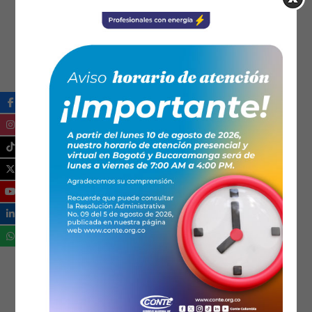
Leer más...
04/10/2020
Noticias
Normatividad
Invitación privada No.
002 de 2020
Contratar el suministro para la renovación de
la suscripción anual de licencias y soporte
para el uso de la plataforma APS Starter
(Alfresco Process Service) y ADF (Alfresco
Application Development Framework) y la
renovación de la prestación del servicio de la