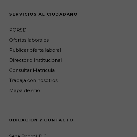
n
SERVICIOS AL CIUDADANO
n
e
PQRSD
l
Ofertas laborales
Publicar oferta laboral
Directorio Institucional
Consultar Matrícula
Trabaja con nosotros
Mapa de sitio
UBICACIÓN Y CONTACTO
Sede Bogotá D.C.