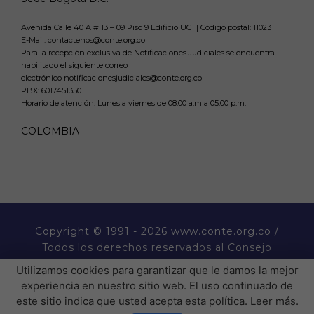
Avenida Calle 40 A # 13 – 09 Piso 9 Edificio UGI | Código postal: 110231
E-Mail: contactenos@conte.org.co
Para la recepción exclusiva de Notificaciones Judiciales se encuentra
habilitado el siguiente correo
electrónico notificacionesjudiciales@conte.org.co
PBX:
6017451350
Horario de atención: Lunes a viernes de 08:00 a.m a 05:00 p.m.
COLOMBIA
Copyright
© 1991 - 2026 www.conte.org.co /
Todos los derechos reservados al Consejo
Nacional de Técnicos Electricistas CONTE.
Utilizamos cookies para garantizar que le damos la mejor
experiencia en nuestro sitio web. El uso continuado de
este sitio indica que usted acepta esta política.
Leer más
.
� �  �� ����� ���  ��