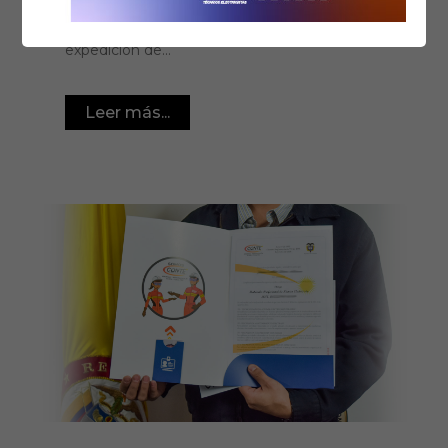
infraestructura en la nube (AWS) para
soportar el aplicativo CONTE para la
expedición de...
Leer más...