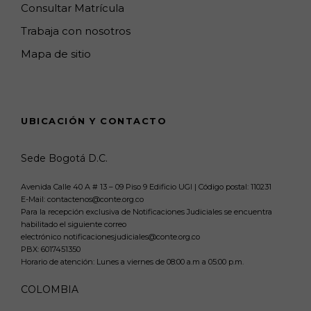
Consultar Matrícula
Trabaja con nosotros
Mapa de sitio
UBICACIÓN Y CONTACTO
Sede Bogotá D.C.
Avenida Calle 40 A # 13 – 09 Piso 9 Edificio UGI | Código postal: 110231
E-Mail: contactenos@conte.org.co
Para la recepción exclusiva de Notificaciones Judiciales se encuentra
habilitado el siguiente correo
electrónico notificacionesjudiciales@conte.org.co
PBX:
6017451350
Horario de atención: Lunes a viernes de 08:00 a.m a 05:00 p.m.
COLOMBIA