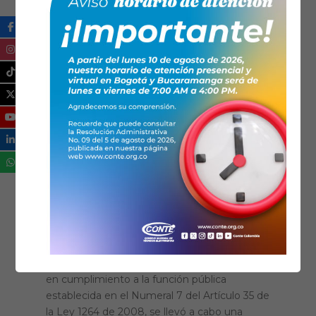
23/05/2019
Noticias
El CONTE llega a San
Andrés Islas para
capacitar a los técnicos
electricistas
Los días 18 y 19 de Mayo del presente año, el
CONTE con apoyo de la Asociación ATESI y
en cumplimiento a la función pública
establecida en el Numeral 7 del Artículo 35 de
la Ley 1264 de 2008, se llevó a cabo una