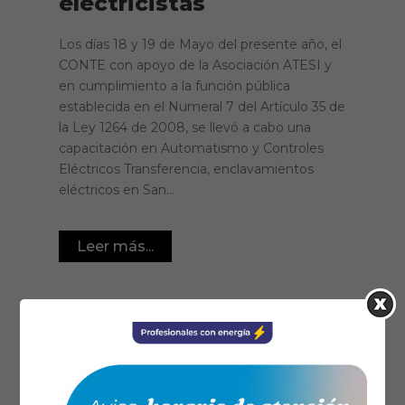
electricistas
Los días 18 y 19 de Mayo del presente año, el
CONTE con apoyo de la Asociación ATESI y
en cumplimiento a la función pública
establecida en el Numeral 7 del Artículo 35 de
la Ley 1264 de 2008, se llevó a cabo una
capacitación en Automatismo y Controles
Eléctricos Transferencia, enclavamientos
eléctricos en San...
Leer más...