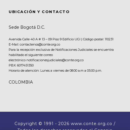
UBICACIÓN Y CONTACTO
Sede Bogotá D.C.
Avenida Calle 40 A # 13 – 09 Piso 9 Edificio UGI | Código postal: 110231
E-Mail: contactenos@conte.org.co
Para la recepción exclusiva de Notificaciones Judiciales se encuentra
habilitado el siguiente correo
electrónico notificacionesjudiciales@conte.org.co
PBX:
6017451350
Horario de atención: Lunes a viernes de 08:00 a.m a 05:00 p.m.
COLOMBIA
Copyright
© 1991 - 2026 www.conte.org.co /