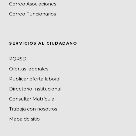
o
r
M
I
e
Correo Asociaciones
k
a
a
n
C
Correo Funcionarios
m
p
h
s
a
n
SERVICIOS AL CIUDADANO
n
e
PQRSD
l
Ofertas laborales
Publicar oferta laboral
Directorio Institucional
Consultar Matrícula
Trabaja con nosotros
Mapa de sitio