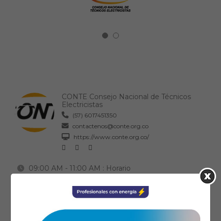
CONTE Consejo Nacional de Técnicos
Electricistas
(57) 6017451350
contactenos@conte.org.co
https://www.conte.org.co/
09:00 AM - 11:00 AM
: Horario
Se ha dispuesto de 2 horas para el evento.
Ical