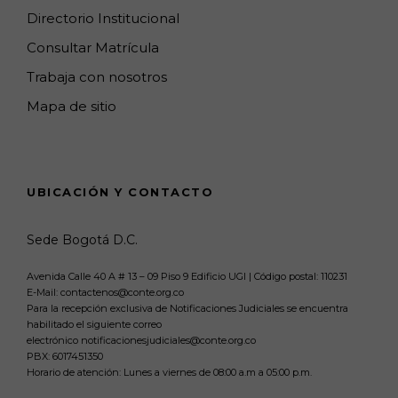
Directorio Institucional
Consultar Matrícula
Trabaja con nosotros
Mapa de sitio
UBICACIÓN Y CONTACTO
Sede Bogotá D.C.
Avenida Calle 40 A # 13 – 09 Piso 9 Edificio UGI | Código postal: 110231
E-Mail: contactenos@conte.org.co
Para la recepción exclusiva de Notificaciones Judiciales se encuentra
habilitado el siguiente correo
electrónico notificacionesjudiciales@conte.org.co
PBX:
6017451350
Horario de atención: Lunes a viernes de 08:00 a.m a 05:00 p.m.