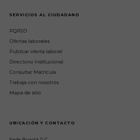
n
SERVICIOS AL CIUDADANO
n
e
PQRSD
l
Ofertas laborales
Publicar oferta laboral
Directorio Institucional
Consultar Matrícula
Trabaja con nosotros
Mapa de sitio
UBICACIÓN Y CONTACTO
Sede Bogotá D.C.