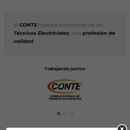
El
CONTE
trabaja para hacer de los
Técnicos Electricistas
, una
profesión de
calidad
.
Trabajando juntos: