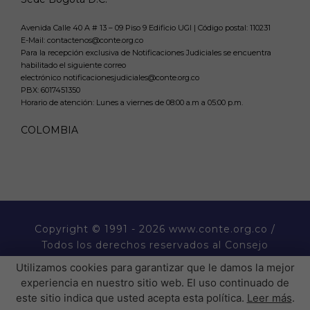
Avenida Calle 40 A # 13 – 09 Piso 9 Edificio UGI | Código postal: 110231
E-Mail: contactenos@conte.org.co
Para la recepción exclusiva de Notificaciones Judiciales se encuentra
habilitado el siguiente correo
electrónico notificacionesjudiciales@conte.org.co
PBX:
6017451350
Horario de atención: Lunes a viernes de 08:00 a.m a 05:00 p.m.
COLOMBIA
Copyright
© 1991 - 2026 www.conte.org.co /
Todos los derechos reservados al Consejo
Nacional de Técnicos Electricistas CONTE.
Utilizamos cookies para garantizar que le damos la mejor
experiencia en nuestro sitio web. El uso continuado de
este sitio indica que usted acepta esta política.
Leer más
.
� �  �� ����� ���  ��