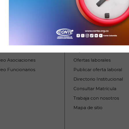
URSOS INTERNOS
SERVICIOS AL CIUDA
raCONTE
PQRSD
reo Asociaciones
Ofertas laborales
eo Funcionarios
Publicar oferta laboral
Directorio Institucional
Consultar Matrícula
Trabaja con nosotros
Mapa de sitio