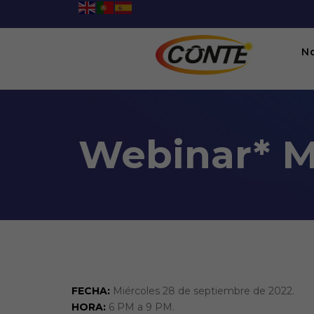
N
Webinar* Mo
Webinar* Movilidad eléctr
06:00PM To 09:00PM -
28/09/2022
Webinario, Videoconferencia en plataforma
FECHA:
Miércoles 28 de septiembre de 2022.
HORA:
6 PM a 9 PM.