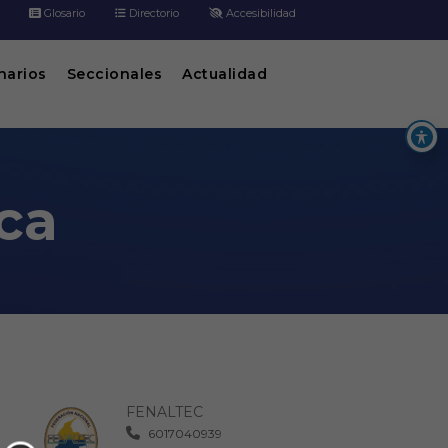
Glosario
Directorio
Accesibilidad
inarios
Seccionales
Actualidad
ca
FENALTEC
6017040939