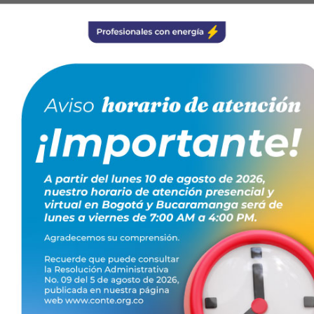
niero Electrónico.
TO GRATUITO!
RIPCIÓN AQUÍ
.
conte.org.co | Whatsapp 3114473387.
jando juntos: