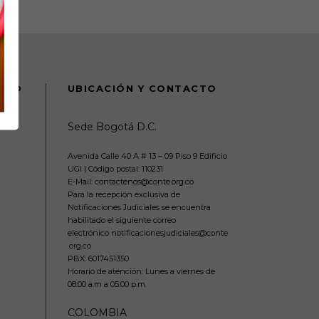
DANO
UBICACIÓN Y CONTACTO
Sede Bogotá D.C.
Avenida Calle 40 A # 13 – 09 Piso 9 Edificio
UGI | Código postal: 110231
E-Mail: contactenos@conte.org.co
Para la recepción exclusiva de
Notificaciones Judiciales se encuentra
habilitado el siguiente correo
electrónico notificacionesjudiciales@conte
.org.co
PBX:
6017451350
Horario de atención: Lunes a viernes de
08:00 a.m a 05:00 p.m.
COLOMBIA