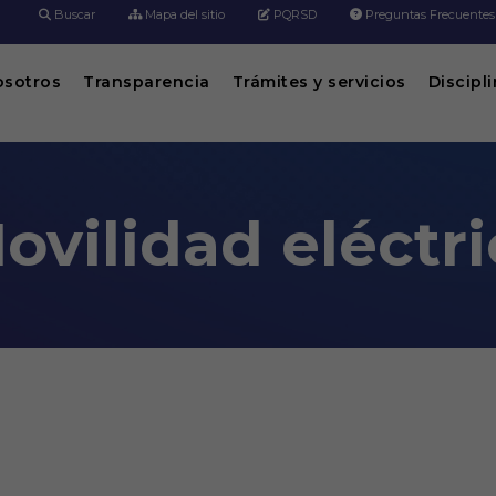
Buscar
Mapa del sitio
PQRSD
Preguntas Frecuentes
osotros
Transparencia
Trámites y servicios
Discipl
vilidad eléctri
ica
s digitales