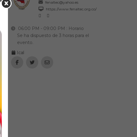
fenaltec@yahoo.es
https://www.fenaltec.org.co/
06:00 PM - 09:00 PM
: Horario
Se ha dispuesto de 3 horas para el
evento.
Ical