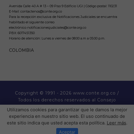
Avenida Calle 40 A # 13 – 09 Piso 9 Edificio UGI | Código postal: 110231
E-Mail: contactenos@conte.org.co
Para la recepción exclusiva de Notificaciones Judiciales se encuentra
habilitado el siguiente correo
electrónico notificacionesjudiciales@conte.org.co
PBX:
6017451350
Horario de atención: Lunes a viernes de 08:00 a.m a 05:00 p.m.
COLOMBIA
Copyright
© 1991 - 2026 www.conte.org.co /
Todos los derechos reservados al Consejo
Nacional de Técnicos Electricistas CONTE.
Utilizamos cookies para garantizar que le damos la mejor
experiencia en nuestro sitio web. El uso continuado de
este sitio indica que usted acepta esta política.
Leer más
.
� �  �� ����� ���  ��
�H��������P�����������
Aceptar