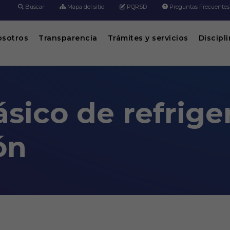
Buscar
Mapa del sitio
PQRSD
Preguntas Frecuentes
osotros
Transparencia
Trámites y servicios
Discipl
sico de refrige
ón
ración y climatización
s digitales