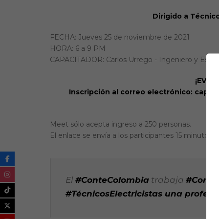
Dirigido a Técnico
FECHA: Jueves 25 de noviembre de 2021
HORA: 6 a 9 PM
CAPACITADOR: Carlos Urrego - Ingeniero y Espec
¡EVEN
Inscripción al correo electrónico: cap
3
Meet sólo acepta ingreso a 250 personas.
El enlace se envía a los participantes 15 minutos a
El
#ConteColombia
trabaja
#ConBu
#TécnicosElectricistas una profesi