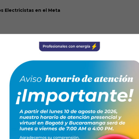
s Electricistas en el Meta
ialista en Mantenimiento de Electro gasodomésticos
TO GRATUITO!
acitacionesfenaltec@conte.org.co o al Whatsapp:
245522770
ntes.
enaEnergía
para hacer de los
ón de calidad
.