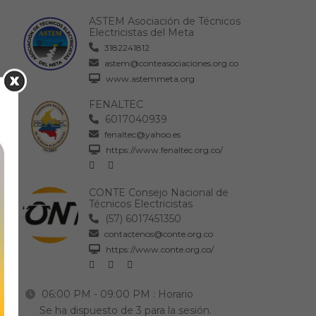
ASTEM Asociación de Técnicos
Electricistas del Meta
3182241812
astem@conteasociaciones.org.co
www.astemmeta.org
FENALTEC
6017040939
fenaltec@yahoo.es
https://www.fenaltec.org.co/
CONTE Consejo Nacional de
Técnicos Electricistas
(57) 6017451350
contactenos@conte.org.co
https://www.conte.org.co/
06:00 PM - 09:00 PM
: Horario
Se ha dispuesto de 3 para la sesión.