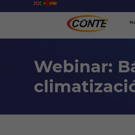
N
Webinar: Bá
climatizaci
Webinar: Básico de refrige
06:00PM To 09:00PM -
25/11/2021
Webinario, Videoconferencia en plataforma