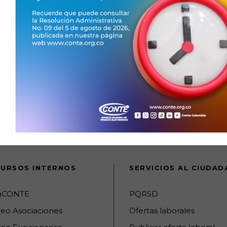
jando juntos:
URSOS INTERNOS
SERVICIOS AL CIUDA
raCONTE
PQRSD
reo Asociaciones
Ofertas laborales