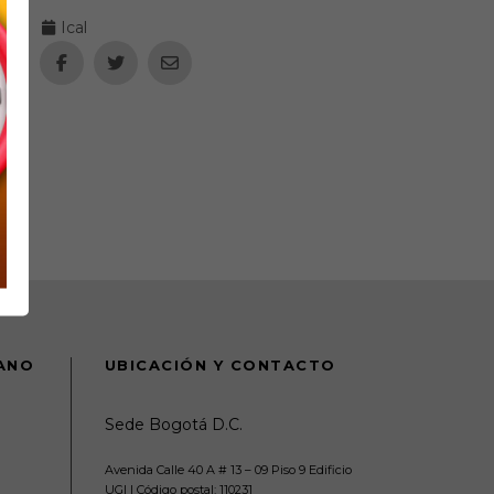
Ical
DANO
UBICACIÓN Y CONTACTO
Sede Bogotá D.C.
Avenida Calle 40 A # 13 – 09 Piso 9 Edificio
UGI | Código postal: 110231