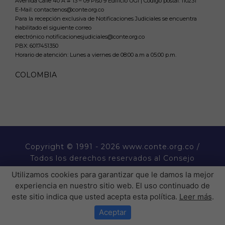
Avenida Calle 40 A # 13 – 09 Piso 9 Edificio UGI | Código postal: 110231
E-Mail: contactenos@conte.org.co
Para la recepción exclusiva de Notificaciones Judiciales se encuentra
habilitado el siguiente correo
electrónico notificacionesjudiciales@conte.org.co
PBX:
6017451350
Horario de atención: Lunes a viernes de 08:00 a.m a 05:00 p.m.
COLOMBIA
Copyright
© 1991 - 2026 www.conte.org.co /
Todos los derechos reservados al Consejo
Nacional de Técnicos Electricistas CONTE.
Utilizamos cookies para garantizar que le damos la mejor
experiencia en nuestro sitio web. El uso continuado de
� �  �� ����� ���  ��
este sitio indica que usted acepta esta política.
Leer más
.
�H��������P�����������
Aceptar
���������P��� �