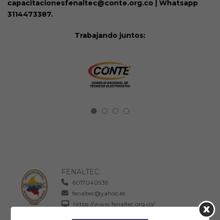
capacitacionesfenaltec@conte.org.co | Whatsapp
3114473387.
Trabajando juntos:
FENALTEC
6017040939
fenaltec@yahoo.es
https://www.fenaltec.org.co/