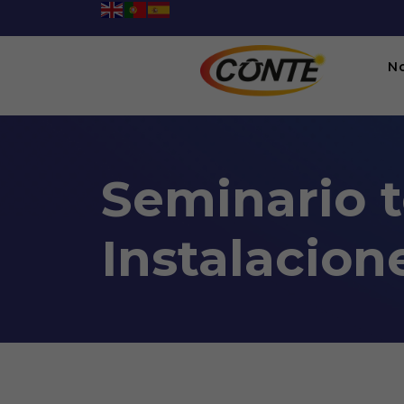
N
Seminario t
Instalacion
Seminario teórico práctico*
08:00AM To 05:00PM -
13/05/2022