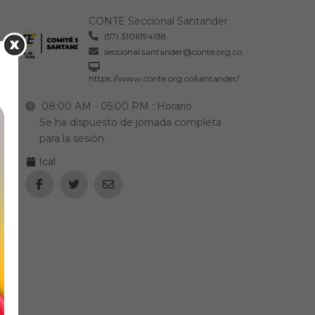
CONTE Seccional Santander
(57) 3106194138
seccional.santander@conte.org.co
https://www.conte.org.co/santander/
08:00 AM - 05:00 PM
: Horario
Se ha dispuesto de jornada completa
para la sesión.
Ical