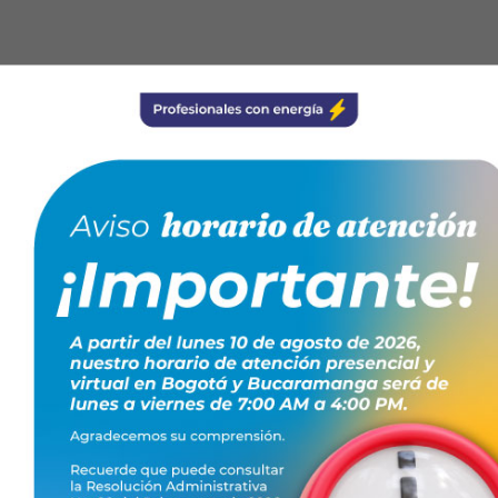
olegio Oficial Avelina Moreno
TO GRATUITO!
IPCIÓN AQUÍ
076424260 ó al celular 3106194148
écnicosElectricistas una profesión de calidad
.
jando juntos: