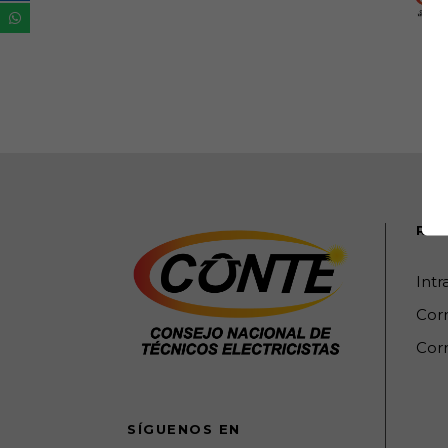
REC
Int
Cor
Corr
SÍGUENOS EN