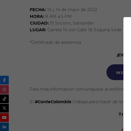
FECHA:
13 y 14 de mayo de 2022
HORA:
8 AM a 5 PM
CIUDAD:
El Socorro, Santander
LUGAR:
Carrera 14 con Calle 18 Esquina Sede B C
*Certificado de asistencia
¡EVEN
INSCR
Para más información comuníquese al teléfono 6
El
#ConteColombia
trabaja para hacer de los
#T
Traba