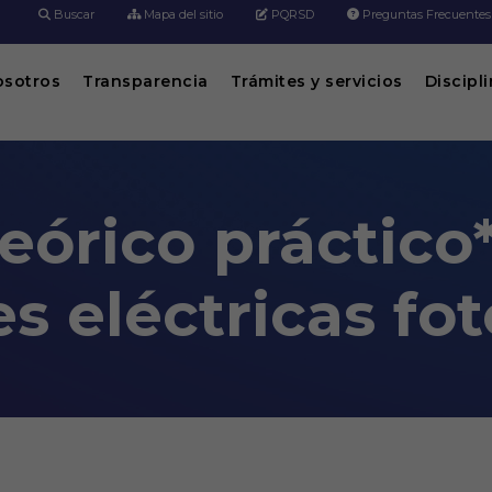
Buscar
Mapa del sitio
PQRSD
Preguntas Frecuentes
osotros
Transparencia
Trámites y servicios
Discipl
eórico práctico
es eléctricas fo
 Instalaciones eléctricas fotovoltaicas