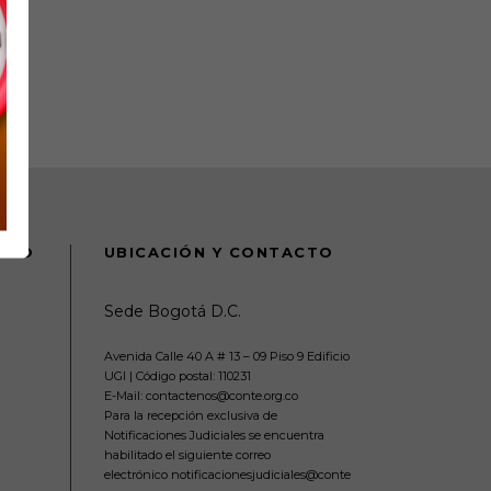
DANO
UBICACIÓN Y CONTACTO
Sede Bogotá D.C.
Avenida Calle 40 A # 13 – 09 Piso 9 Edificio
UGI | Código postal: 110231
E-Mail: contactenos@conte.org.co
Para la recepción exclusiva de
Notificaciones Judiciales se encuentra
habilitado el siguiente correo
electrónico notificacionesjudiciales@conte