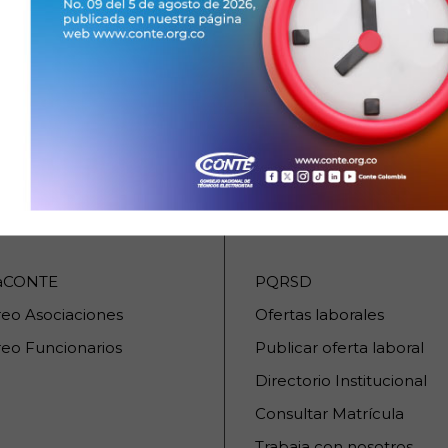
URSOS INTERNOS
SERVICIOS AL CIUDA
raCONTE
PQRSD
reo Asociaciones
Ofertas laborales
eo Funcionarios
Publicar oferta laboral
Directorio Institucional
Consultar Matrícula
Trabaja con nosotros