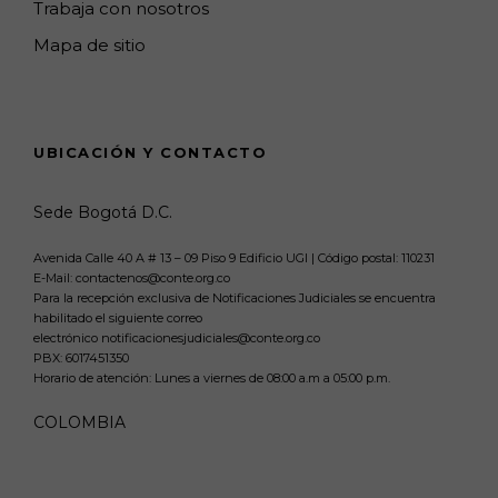
Trabaja con nosotros
Mapa de sitio
UBICACIÓN Y CONTACTO
Sede Bogotá D.C.
Avenida Calle 40 A # 13 – 09 Piso 9 Edificio UGI | Código postal: 110231
E-Mail: contactenos@conte.org.co
Para la recepción exclusiva de Notificaciones Judiciales se encuentra
habilitado el siguiente correo
electrónico notificacionesjudiciales@conte.org.co
PBX:
6017451350
Horario de atención: Lunes a viernes de 08:00 a.m a 05:00 p.m.
COLOMBIA