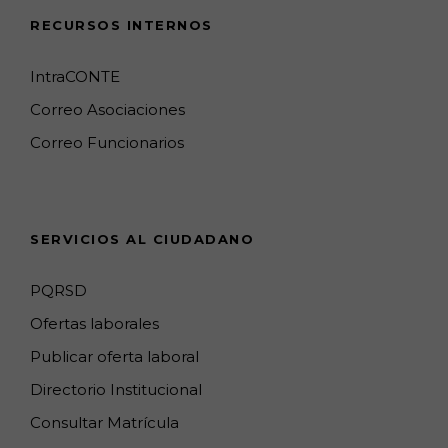
e
t
T
g
k
T
RECURSOS INTERNOS
b
a
o
l
e
u
o
g
k
e
d
b
IntraCONTE
o
r
M
I
e
Correo Asociaciones
k
a
a
n
C
Correo Funcionarios
m
p
h
s
a
n
SERVICIOS AL CIUDADANO
n
e
PQRSD
l
Ofertas laborales
Publicar oferta laboral
Directorio Institucional
Consultar Matrícula