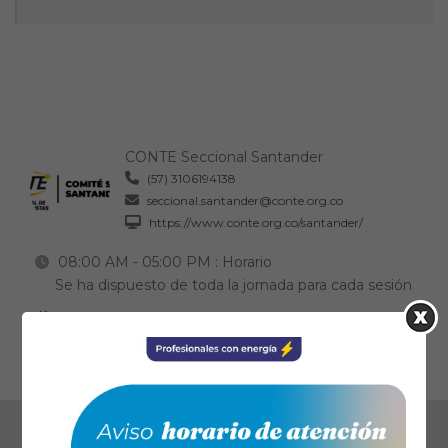
CONTE Seccional Santander
(57) 3106194138
seccional.santander@conte.org.co
https://www.conte.org.co/santander/
08:00 AM - 05:00 PM
: Horario
Se ha dispuesto de toda la jornada para cada sesión
Ical