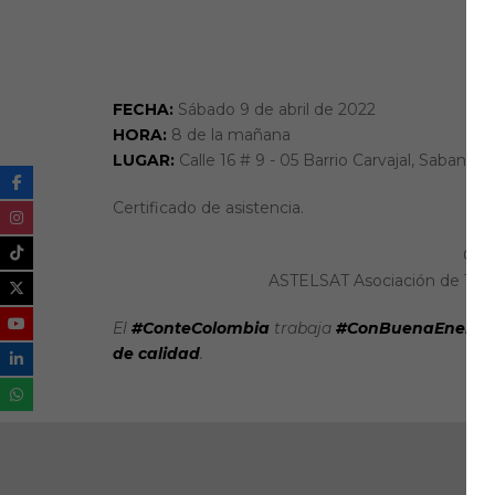
FECHA:
Sábado 9 de abril de 2022
HORA:
8 de la mañana
LUGAR:
Calle 16 # 9 - 05 Barrio Carvajal, Sabana 
Certificado de asistencia.
Con 
ASTELSAT Asociación de Técni
El
#ConteColombia
trabaja
#ConBuenaEnergí
de calidad
.