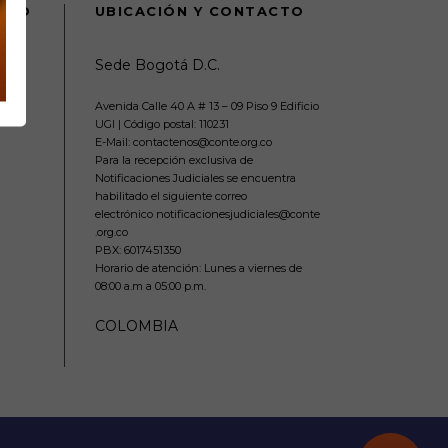
DANO
UBICACIÓN Y CONTACTO
Sede Bogotá D.C.
Avenida Calle 40 A # 13 – 09 Piso 9 Edificio
UGI | Código postal: 110231
E-Mail: contactenos@conte.org.co
Para la recepción exclusiva de
Notificaciones Judiciales se encuentra
habilitado el siguiente correo
electrónico notificacionesjudiciales@conte
.org.co
PBX:
6017451350
Horario de atención: Lunes a viernes de
08:00 a.m a 05:00 p.m.
COLOMBIA