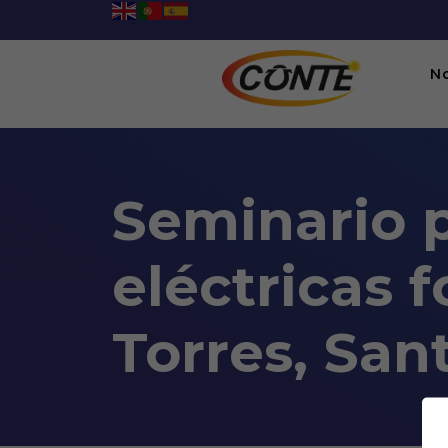
N
Seminario p
eléctricas 
Torres, San
Seminario presencial Insta
All Day - 09/04/2022