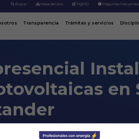
Buscar
Mapa del sitio
PQRSD
Preguntas Frecuentes
osotros
Transparencia
Trámites y servicios
Discipl
resencial Insta
fotovoltaicas e
tander
laciones eléctricas fotovoltaicas en S