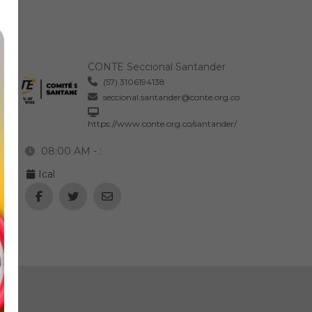
CONTE Seccional Santander
(57) 3106194138
seccional.santander@conte.org.co
https://www.conte.org.co/santander/
08:00 AM -
:
Ical