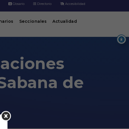
Glosario
Directorio
Accesibilidad
inarios
Seccionales
Actualidad
laciones
n Sabana de
abana de Torres, Santander