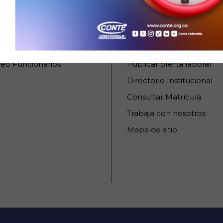
URSOS INTERNOS
SERVICIOS AL CIUDA
raCONTE
PQRSD
reo Asociaciones
Ofertas laborales
eo Funcionarios
Publicar oferta laboral
Directorio Institucional
Consultar Matrícula
Trabaja con nosotros
Mapa de sitio