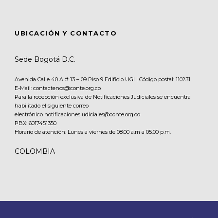
UBICACIÓN Y CONTACTO
Sede Bogotá D.C.
Avenida Calle 40 A # 13 – 09 Piso 9 Edificio UGI | Código postal: 110231
E-Mail: contactenos@conte.org.co
Para la recepción exclusiva de Notificaciones Judiciales se encuentra
habilitado el siguiente correo
electrónico notificacionesjudiciales@conte.org.co
PBX:
6017451350
Horario de atención: Lunes a viernes de 08:00 a.m a 05:00 p.m.
COLOMBIA