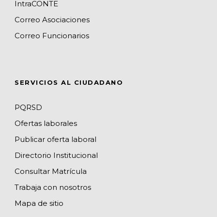
o
g
k
e
d
b
IntraCONTE
o
r
M
I
e
Correo Asociaciones
k
a
a
n
C
Correo Funcionarios
m
p
h
s
a
n
SERVICIOS AL CIUDADANO
n
e
PQRSD
l
Ofertas laborales
Publicar oferta laboral
Directorio Institucional
Consultar Matrícula
Trabaja con nosotros
Mapa de sitio