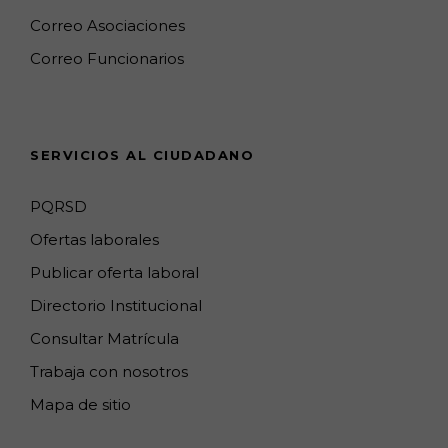
o
r
M
I
e
Correo Asociaciones
k
a
a
n
C
Correo Funcionarios
m
p
h
s
a
n
SERVICIOS AL CIUDADANO
n
e
PQRSD
l
Ofertas laborales
Publicar oferta laboral
Directorio Institucional
Consultar Matrícula
Trabaja con nosotros
Mapa de sitio