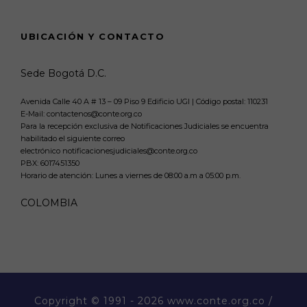
UBICACIÓN Y CONTACTO
Sede Bogotá D.C.
Avenida Calle 40 A # 13 – 09 Piso 9 Edificio UGI | Código postal: 110231
E-Mail: contactenos@conte.org.co
Para la recepción exclusiva de Notificaciones Judiciales se encuentra
habilitado el siguiente correo
electrónico notificacionesjudiciales@conte.org.co
PBX:
6017451350
Horario de atención: Lunes a viernes de 08:00 a.m a 05:00 p.m.
COLOMBIA
Copyright
© 1991 - 2026 www.conte.org.co /