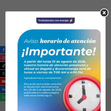
CONTE Consejo Nacional de Técnicos
Electricistas
(57) 6017451350
contactenos@conte.org.co
https://www.conte.org.co/
Ical